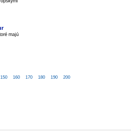
urópskymi
ur
toré majú
150
160
170
180
190
200