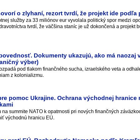
vorí o zlyhaní, rezort tvrdí, že projekt ide podľa
nej služby za 33 miliónov eur vyvolala politický spor medzi op
dravotníctva tvrdí, že väčšina staníc je už dokončená a projekt 
dpovednosť. Dokumenty ukazujú, ako má naozaj 
aničný výber)
ozpadá pod tlakom finančného sucha, izraelského veta a odhal
niam z kolonializmu.
y pre pomoc Ukrajine. Ochrana východnej hranice
zkami
 na summite NATO k opatrnosti pri nových finančných záväzko
niť východnú hranicu EÚ.