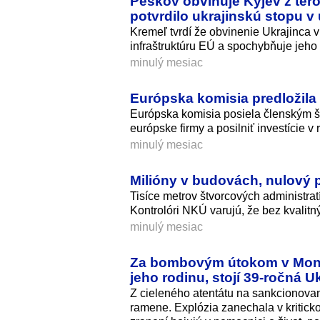
Peskov obviňuje Kyjev z ter
potvrdilo ukrajinskú stopu v
Kremeľ tvrdí že obvinenie Ukrajinca 
infraštruktúru EÚ a spochybňuje jeho 
minulý mesiac
Európska komisia predložil
Európska komisia posiela členským št
európske firmy a posilniť investície v 
minulý mesiac
Milióny v budovách, nulový 
Tisíce metrov štvorcových administratí
Kontrolóri NKÚ varujú, že bez kvalitn
minulý mesiac
Za bombovým útokom v Monak
jeho rodinu, stojí 39-ročná U
Z cieleného atentátu na sankcionova
ramene. Explózia zanechala v kriticko