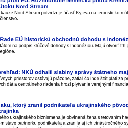
oru proti EÚ. Rozhodnutie Nemecka podľa Kremľ
 útoku Nord Stream
v kauze Nord Stream potvrdzuje účasť Kyjeva na teroristickom ú
členstvo.
a Rade EÚ historickú obchodnú dohodu s Indoné
átom na podpis kľúčové dohody s Indonéziou. Majú otvoriť trh 
regióne.
prehľad: NKÚ odhalil slabiny správy štátneho ma
vnych priestorov ostávajú prázdne, zatiaľ čo inde štát platí za 
ých dát a centrálneho riadenia hrozí plytvanie verejnými financi
u, ktorý zranil podnikateľa ukrajinského pôvo
krajinka
ného ukrajinského biznismena je obvinená žena s tetovaním ha
m stave partnerku podnikateľa a zranila aj ich trinásťročného 