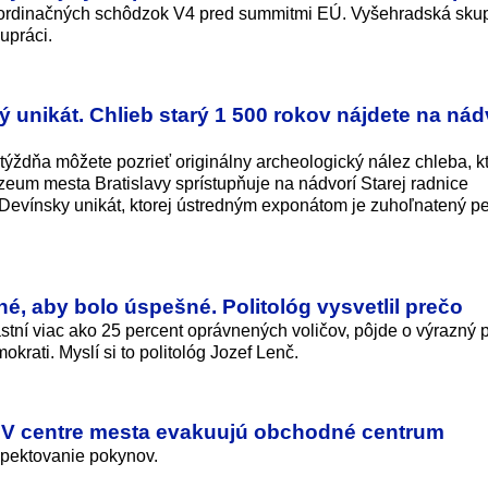
oordinačných schôdzok V4 pred summitmi EÚ. Vyšehradská sku
upráci.
unikát. Chlieb starý 1 500 rokov nájdete na nád
o týždňa môžete pozrieť originálny archeologický nález chleba, k
zeum mesta Bratislavy sprístupňuje na nádvorí Starej radnice
Devínsky unikát, ktorej ústredným exponátom je zuhoľnatený p
, aby bolo úspešné. Politológ vysvetlil prečo
tní viac ako 25 percent oprávnených voličov, pôjde o výrazný p
rati. Myslí si to politológ Jozef Lenč.
e: V centre mesta evakuujú obchodné centrum
ešpektovanie pokynov.