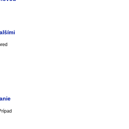
alšími
pred
anie
Prípad