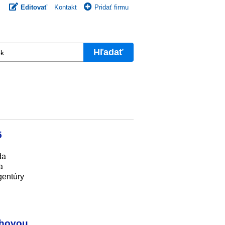
Editovať
Kontakt
Pridať firmu
Hľadať
5
da
a
gentúry
chovou