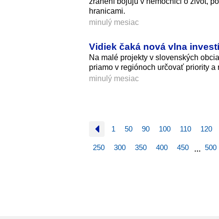
zranení bojujú v nemocnici o život, 
hranicami.
minulý mesiac
Vidiek čaká nová vlna invest
Na malé projekty v slovenských obcia
priamo v regiónoch určovať priority a
minulý mesiac
1
50
90
100
110
120
250
300
350
400
450
500
…