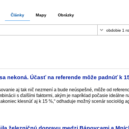
Články
Mapy
Obrázky
sa nekoná. Účasť na referende môže padnúť k 1
hlasovanie aj tak nič nezmení a bude neúspešné, môže od referen
binácii s ďalšími faktormi, akým je napríklad počasie ideálne n
nakoniec klesnúť aj k 15 %,“ odhaduje možný scenár sociológ a
šila železničnú dopravu medzi Bánovcami a Mní