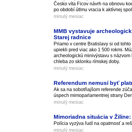
Česko víta Ficov návrh na obnovu k
po období útlmu vracia k aktívnej spol
minulý mesiac
MMB vystavuje archeologický 
Starej radnice
Priamo v centre Bratislavy si od toht
upiekli pred viac ako 1 500 rokmi. Mú
archeologickú minivýstavu s názvom 
chleba zo sklonku rímskej doby.
minulý mesiac
Referendum nemusí byť platné
Ak sa na sobotňajšom referende zúčas
úspech mimoparlamentnej strany Demok
minulý mesiac
Mimoriadna situácia v Žilin
Polícia vyzýva ľudí na opatrnosť a r
minulý mesiac