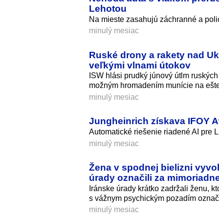
Lehotou
Na mieste zasahujú záchranné a polic
minulý mesiac
Ruské drony a rakety nad Ukr
veľkými vlnami útokov
ISW hlási prudký júnový útlm ruských 
možným hromadením munície na ešte n
minulý mesiac
Jungheinrich získava IFOY 
Automatické riešenie riadené AI pre L
minulý mesiac
Žena v spodnej bielizni vyvo
úrady označili za mimoriad
Iránske úrady krátko zadržali ženu, k
s vážnym psychickým pozadím označil
minulý mesiac