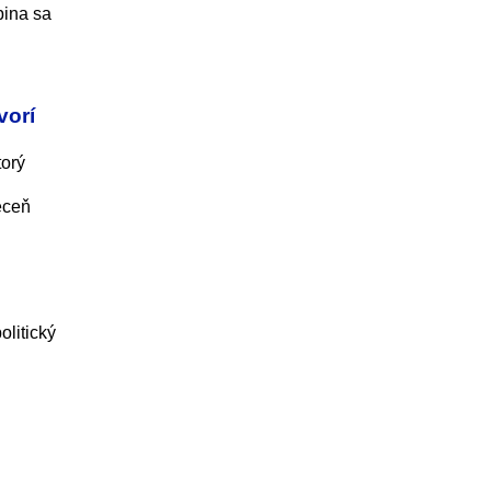
pina sa
vorí
torý
eceň
olitický