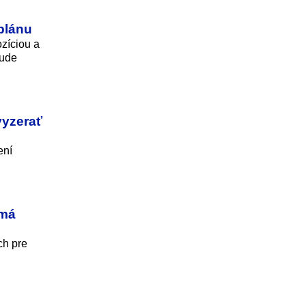
 plánu
ozíciou a
bude
vyzerať
ení
 má
ch pre