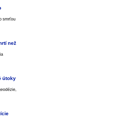
o
o smrťou
rtí než
ia
é útoky
geodézie,
ície