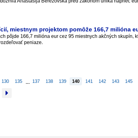
podozrivá Anastasija Berezovská pred zákonom uniká naprieč e
ícií, miestnym projektom pomôže 166,7 milióna e
ch pôjde 166,7 milióna eur cez 95 miestnych akčných skupín, k
 rozdeľovať peniaze.
130
135
137
138
139
140
141
142
143
145
…