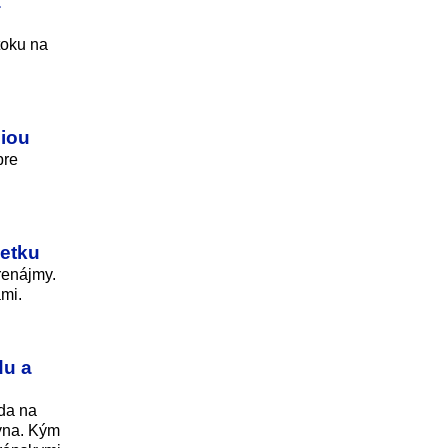
a
toku na
ziou
pre
jetku
prenájmy.
ami.
du a
da na
syna. Kým