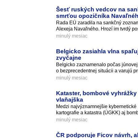
Šesť ruských vedcov na sank
smrťou opozičníka Navaľné
Rada EÚ zaradila na sankčný zoznam 
Alexeja Navaľného. Hrozí im tvrdý po
minulý mesiac
Belgicko zasiahla vlna spaľu
zvyčajne
Belgicko zaznamenalo počas júnovej v
o bezprecedentnej situácii a varujú p
minulý mesiac
Kataster, bombové vyhrážky 
vlaňajška
Medzi najvýznamnejšie kybernetické 
kartografie a katastra (ÚGKK) aj bom
minulý mesiac
ČR podporuje Ficov návrh, a