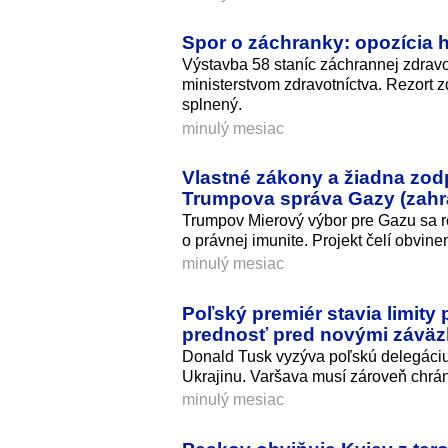
Spor o záchranky: opozícia ho
Výstavba 58 staníc záchrannej zdravot
ministerstvom zdravotníctva. Rezort z
splnený.
minulý mesiac
Vlastné zákony a žiadna zo
Trumpova správa Gazy (zahr
Trumpov Mierový výbor pre Gazu sa r
o právnej imunite. Projekt čelí obvine
minulý mesiac
Poľský premiér stavia limit
prednosť pred novými závä
Donald Tusk vyzýva poľskú delegáciu
Ukrajinu. Varšava musí zároveň chrá
minulý mesiac