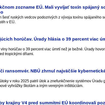
čnom zozname EÚ. Mali vyvíjať toxín spájaný s
ho
šesť ruských vedcov podozrivých z vývoja toxínu spájaného s
stih v EÚ.
júcich horúčav. Úrady hlásia o 39 percent viac úm
lny horúčav o 39 percent viac úmrtí než je bežné. Úrady hovor
red tropickými dňami.
či ransomvér. NBÚ zhrnul najväčšie kybernetick
útoky v roku 2025 patril útok a znefunkčnenie systémov Úradu 
bové vyhrážky školám a iným verejným inštitúciám.
by krajiny V4 pred summitmi EÚ koordinovali poz