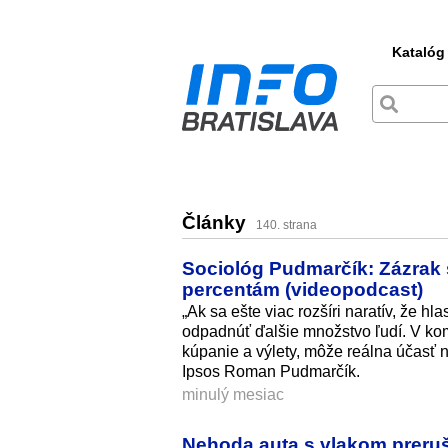
Katalóg
Články
140. strana
Sociológ Pudmarčík: Zázrak 
percentám (videopodcast)
„Ak sa ešte viac rozšíri naratív, že 
odpadnúť ďalšie množstvo ľudí. V kom
kúpanie a výlety, môže reálna účasť 
Ipsos Roman Pudmarčík.
minulý mesiac
Nehoda auta s vlakom preru