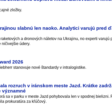
ajné zložky.
ajinou slabnú len naoko. Analytici varujú pred ď
raketových a dronových náletov na Ukrajinu, no experti varujú 
ičivejšie údery.
Award 2026
iebherr stanovuje nové štandardy v intralogistike.
lala rozruch v iránskom meste Jazd. Krátke zadrž
ne významné
torá sa v parku v meste Jazd pohybovala len v spodnej bielizni. 
a prokuratúra za kľúčový.