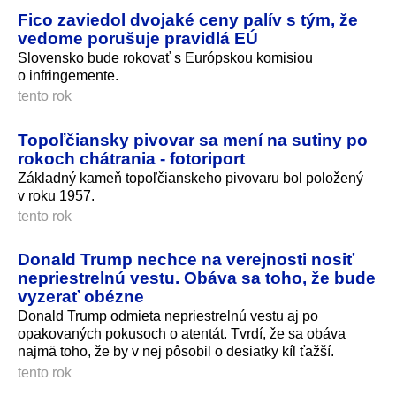
Fico zaviedol dvojaké ceny palív s tým, že
vedome porušuje pravidlá EÚ
Slovensko bude rokovať s Európskou komisiou
o infringemente.
tento rok
Topoľčiansky pivovar sa mení na sutiny po
rokoch chátrania - fotoriport
Základný kameň topoľčianskeho pivovaru bol položený
v roku 1957.
tento rok
Donald Trump nechce na verejnosti nosiť
nepriestrelnú vestu. Obáva sa toho, že bude
vyzerať obézne
Donald Trump odmieta nepriestrelnú vestu aj po
opakovaných pokusoch o atentát. Tvrdí, že sa obáva
najmä toho, že by v nej pôsobil o desiatky kíl ťažší.
tento rok