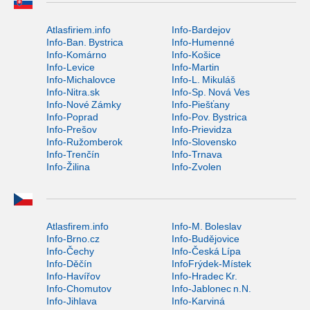
Atlasfiriem.info
Info-Bardejov
Info-Ban. Bystrica
Info-Humenné
Info-Komárno
Info-Košice
Info-Levice
Info-Martin
Info-Michalovce
Info-L. Mikuláš
Info-Nitra.sk
Info-Sp. Nová Ves
Info-Nové Zámky
Info-Piešťany
Info-Poprad
Info-Pov. Bystrica
Info-Prešov
Info-Prievidza
Info-Ružomberok
Info-Slovensko
Info-Trenčín
Info-Trnava
Info-Žilina
Info-Zvolen
Atlasfirem.info
Info-M. Boleslav
Info-Brno.cz
Info-Budějovice
Info-Čechy
Info-Česká Lípa
Info-Děčín
InfoFrýdek-Místek
Info-Havířov
Info-Hradec Kr.
Info-Chomutov
Info-Jablonec n.N.
Info-Jihlava
Info-Karviná