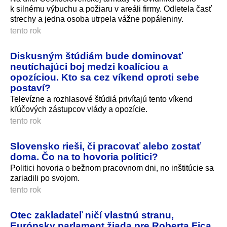
k silnému výbuchu a požiaru v areáli firmy. Odletela časť
strechy a jedna osoba utrpela vážne popáleniny.
tento rok
Diskusným štúdiám bude dominovať
neutíchajúci boj medzi koalíciou a
opozíciou. Kto sa cez víkend oproti sebe
postaví?
Televízne a rozhlasové štúdiá privítajú tento víkend
kľúčových zástupcov vlády a opozície.
tento rok
Slovensko rieši, či pracovať alebo zostať
doma. Čo na to hovoria politici?
Politici hovoria o bežnom pracovnom dni, no inštitúcie sa
zariadili po svojom.
tento rok
Otec zakladateľ ničí vlastnú stranu,
Európsky parlament žiada pre Roberta Fica