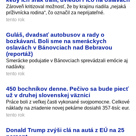
Zároveň kritizoval možnosť, že by krajinu riadila „nejaká
príživnícka rodina“, čo označil za neprijateľné.
tento rok
Guláš, dvadsať autobusov a rady o
bozkávaní. Boli sme na smeráckych
oslavách v Bánovciach nad Bebravou
(reportáž)
Smerácke podujatie v Bánovciach sprevádzali emócie aj
nadávky.
tento rok
450 bochníkov denne. Pečivo sa bude piecť
už v druhej slovenskej väznici
Práce boli z veľkej časti vykonané svojpomocne. Celkové
náklady na zriadenie novej pekárne dosiahli 357-tisíc eur.
tento rok
Donald Trump zvýši clá na autá z EÚ na 25