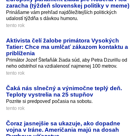
zaracha (týždeň slovenskej politiky v meme)
Prinášame vám prehľad najdôležitejších politických
udalostí týždňa s dávkou humoru.
tento rok
Aktivista čelí žalobe primátora Vysokých
Tatier: Chce ma umlčať zákazom kontaktu a
priblíženia
Primátor Jozef Štefaňák žiada súd, aby Petra Dzurillu od
neho odstrihol na vzdialenosť najmenej 100 metrov.
tento rok
Čaká nás slnečný a výnimočne teplý deň.
Teploty vystrelia na 25 stupňov
Pozrite si predpoveď počasia na sobotu.
tento rok
Čoraz jasnejšie sa ukazuje, ako dopadne
vojna v Iráne. Američania majú na dosah
Pyrrhovo víťazstvo