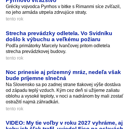
Grécky vojvodca Pyrrhos v bitke s Rimanmi síce zvíťazil,
no jeho armáda utrpela zdrvujúce straty.
tento rok
Strecha prevádzky odletela. Vo Svidníku
došlo k výbuchu a veľkému požiaru
Podľa primátorky Marcely Ivančovej pritom odletela
strecha prevádzkovej budovy.
tento rok
Noc prinesie aj prízemný mráz, nedeľa však
bude príjemne slnečná
Na Slovensko sa po zadnej strane tlakovej výše dostáva
od západu teplý vzduch. Kým cez deň si užijeme zaliatu
oblohu a vysoké teploty, v noci a nadránom by mali zostať
ostražití najmä záhradkári.
tento rok
VIDEO: My tie voľby v roku 2027 vyhráme, aj
keby ich šľak trafil, uviedol Fico na oslavách