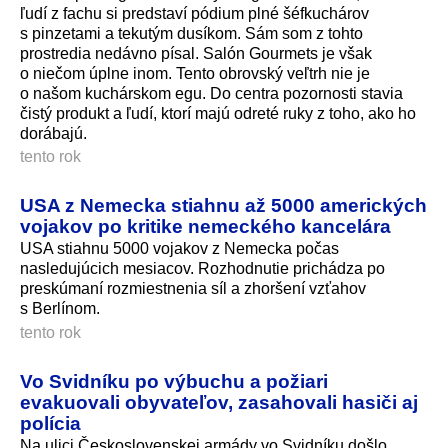
ľudí z fachu si predstaví pódium plné šéfkuchárov
s pinzetami a tekutým dusíkom. Sám som z tohto
prostredia nedávno písal. Salón Gourmets je však
o niečom úplne inom. Tento obrovský veľtrh nie je
o našom kuchárskom egu. Do centra pozornosti stavia
čistý produkt a ľudí, ktorí majú odreté ruky z toho, ako ho
dorábajú.
tento rok
USA z Nemecka stiahnu až 5000 amerických
vojakov po kritike nemeckého kancelára
USA stiahnu 5000 vojakov z Nemecka počas
nasledujúcich mesiacov. Rozhodnutie prichádza po
preskúmaní rozmiestnenia síl a zhoršení vzťahov
s Berlínom.
tento rok
Vo Svidníku po výbuchu a požiari
evakuovali obyvateľov, zasahovali hasiči aj
polícia
Na ulici Československej armády vo Svidníku došlo