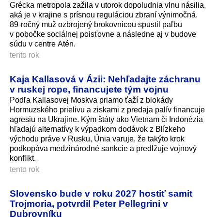
Grécka metropola zažila v utorok dopoludnia vlnu násilia,
aká je v krajine s prísnou reguláciou zbraní výnimočná.
89-ročný muž ozbrojený brokovnicou spustil paľbu
v pobočke sociálnej poisťovne a následne aj v budove
súdu v centre Atén.
tento rok
Kaja Kallasová v Ázii: Nehľadajte záchranu
v ruskej rope, financujete tým vojnu
Podľa Kallasovej Moskva priamo ťaží z blokády
Hormuzského prielivu a ziskami z predaja palív financuje
agresiu na Ukrajine. Kým štáty ako Vietnam či Indonézia
hľadajú alternatívy k výpadkom dodávok z Blízkeho
východu práve v Rusku, Únia varuje, že takýto krok
podkopáva medzinárodné sankcie a predlžuje vojnový
konflikt.
tento rok
Slovensko bude v roku 2027 hostiť samit
Trojmoria, potvrdil Peter Pellegrini v
Dubrovníku