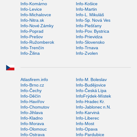
Info-Komárno
Info-Košice
Info-Levice
Info-Martin
Info-Michalovce
Info-L. Mikuláš
Info-Nitra.sk
Info-Sp. Nová Ves
Info-Nové Zámky
Info-Piešťany
Info-Poprad
Info-Pov. Bystrica
Info-Prešov
Info-Prievidza
Info-Ružomberok
Info-Slovensko
Info-Trenčín
Info-Trnava
Info-Žilina
Info-Zvolen
Atlasfirem.info
Info-M. Boleslav
Info-Brno.cz
Info-Budějovice
Info-Čechy
Info-Česká Lípa
Info-Děčín
InfoFrýdek-Místek
Info-Havířov
Info-Hradec Kr.
Info-Chomutov
Info-Jablonec n.N.
Info-Jihlava
Info-Karviná
Info-Kladno
Info-Liberec
Info-Morava
Info-Most
Info-Olomouc
Info-Opava
Info-Ostrava
Info-Pardubice