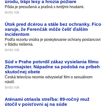
úrodu, trápi lesy a hrozia požiare
Pôda je presušená a prašná s tvrdými hrudami.
tento rok
Útok pred dcérou a stále bez ochranky. Fico
varuje, že Ferenčák môže čeliť ďalším
incidentom
Podľa rezortu vnútra je poskytovanie ochrany poslancovi
v štádiu riešenia.
tento rok
Súd v Prahe potvrdil zákaz vysielania filmu
Zbormajster. Nápadne sa podobá na príbeh
skutočnej obete
Česká televízia nesmie odvysielať film o sexuálnom
násilí.
tento rok
Aténami otriasla streľba: 89-ročný muž
útočil v poisťovni aj na súde