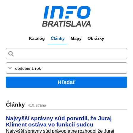
Katalóg
Články
Mapy
Obrázky
Hľadať
Články
410. strana
Najvyšší správny súd potvrdil, že Juraj
Kliment ostáva vo funkcii sudcu
Najvyšší správny súd právoplatne rozhodol že Juraj