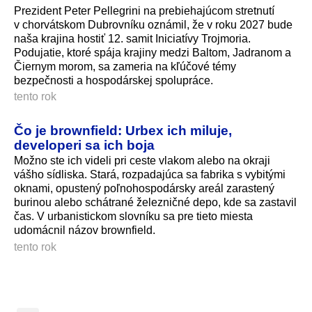
Prezident Peter Pellegrini na prebiehajúcom stretnutí
v chorvátskom Dubrovníku oznámil, že v roku 2027 bude
naša krajina hostiť 12. samit Iniciatívy Trojmoria.
Podujatie, ktoré spája krajiny medzi Baltom, Jadranom a
Čiernym morom, sa zameria na kľúčové témy
bezpečnosti a hospodárskej spolupráce.
tento rok
Čo je brownfield: Urbex ich miluje,
developeri sa ich boja
Možno ste ich videli pri ceste vlakom alebo na okraji
vášho sídliska. Stará, rozpadajúca sa fabrika s vybitými
oknami, opustený poľnohospodársky areál zarastený
burinou alebo schátrané železničné depo, kde sa zastavil
čas. V urbanistickom slovníku sa pre tieto miesta
udomácnil názov brownfield.
tento rok