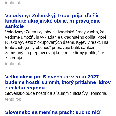
tento rok
Volodymyr Zelenskyj: Izrael prijal ďalšie
kradnuté ukrajinské obilie, pripravujeme
sankcie
Volodymyr Zelenskyj obvinil izraelské úrady z toho, že
vedome umožňujú vykladanie ukradnutého obilia, ktoré
Rusko vyviezlo z okupovaných území. Kyjev v reakcii na
tento „nelegálny obchod“ pripravuje balík sankcií
zameraný na prepravcov aj konkrétne firmy profitujúce
z predaja.
tento rok
Veľká akcia pre Slovensko: v roku 2027
budeme hostiť summit, ktorý pritiahne lídrov
z celého regiónu
Slovensko bude hostiť ďalší summit Iniciatívy Trojmoria.
tento rok
Slovensko sa mení na prach: sucho ničí