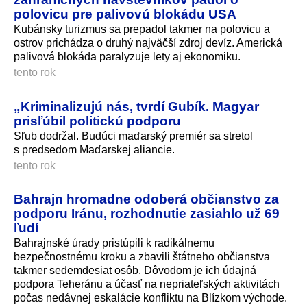
polovicu pre palivovú blokádu USA
Kubánsky turizmus sa prepadol takmer na polovicu a
ostrov prichádza o druhý najväčší zdroj devíz. Americká
palivová blokáda paralyzuje lety aj ekonomiku.
tento rok
„Kriminalizujú nás, tvrdí Gubík. Magyar
prisľúbil politickú podporu
Sľub dodržal. Budúci maďarský premiér sa stretol
s predsedom Maďarskej aliancie.
tento rok
Bahrajn hromadne odoberá občianstvo za
podporu Iránu, rozhodnutie zasiahlo už 69
ľudí
Bahrajnské úrady pristúpili k radikálnemu
bezpečnostnému kroku a zbavili štátneho občianstva
takmer sedemdesiat osôb. Dôvodom je ich údajná
podpora Teheránu a účasť na nepriateľských aktivitách
počas nedávnej eskalácie konfliktu na Blízkom východe.