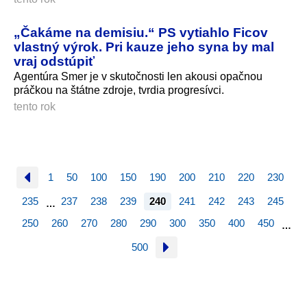
„Čakáme na demisiu.“ PS vytiahlo Ficov
vlastný výrok. Pri kauze jeho syna by mal
vraj odstúpiť
Agentúra Smer je v skutočnosti len akousi opačnou
práčkou na štátne zdroje, tvrdia progresívci.
tento rok
1
50
100
150
190
200
210
220
230
235
237
238
239
240
241
242
243
245
…
250
260
270
280
290
300
350
400
450
…
500