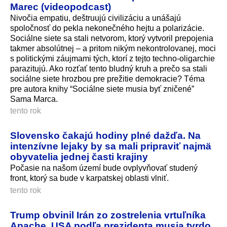
Marec (videopodcast)
Nivočia empatiu, deštruujú civilizáciu a unášajú
spoločnosť do pekla nekonečného hejtu a polarizácie.
Sociálne siete sa stali netvorom, ktorý vytvoril prepojenia
takmer absolútnej – a pritom nikým nekontrolovanej, moci
s politickými záujmami tých, ktorí z tejto techno-oligarchie
parazitujú. Ako rozťať tento bludný kruh a prečo sa stali
sociálne siete hrozbou pre prežitie demokracie? Téma
pre autora knihy “Sociálne siete musia byť zničené”
Sama Marca.
tento rok
Slovensko čakajú hodiny plné dažďa. Na
intenzívne lejaky by sa mali pripraviť najmä
obyvatelia jednej časti krajiny
Počasie na našom území bude ovplyvňovať studený
front, ktorý sa bude v karpatskej oblasti vlniť.
tento rok
Trump obvinil Irán zo zostrelenia vrtuľníka
Apache. USA podľa prezidenta musia tvrdo