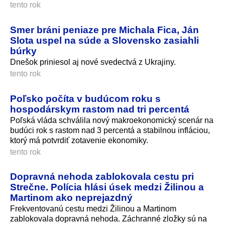
tento rok
Smer bráni peniaze pre Michala Fica, Ján
Slota uspel na súde a Slovensko zasiahli
búrky
Dnešok priniesol aj nové svedectvá z Ukrajiny.
tento rok
Poľsko počíta v budúcom roku s
hospodárskym rastom nad tri percentá
Poľská vláda schválila nový makroekonomický scenár na
budúci rok s rastom nad 3 percentá a stabilnou infláciou,
ktorý má potvrdiť zotavenie ekonomiky.
tento rok
Dopravná nehoda zablokovala cestu pri
Strečne. Polícia hlási úsek medzi Žilinou a
Martinom ako neprejazdný
Frekventovanú cestu medzi Žilinou a Martinom
zablokovala dopravná nehoda. Záchranné zložky sú na