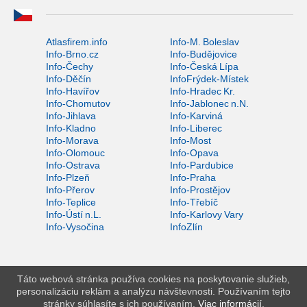
Atlasfirem.info
Info-M. Boleslav
Info-Brno.cz
Info-Budějovice
Info-Čechy
Info-Česká Lípa
Info-Děčín
InfoFrýdek-Místek
Info-Havířov
Info-Hradec Kr.
Info-Chomutov
Info-Jablonec n.N.
Info-Jihlava
Info-Karviná
Info-Kladno
Info-Liberec
Info-Morava
Info-Most
Info-Olomouc
Info-Opava
Info-Ostrava
Info-Pardubice
Info-Plzeň
Info-Praha
Info-Přerov
Info-Prostějov
Info-Teplice
Info-Třebíč
Info-Ústí n.L.
Info-Karlovy Vary
Info-Vysočina
InfoZlín
Táto webová stránka používa cookies na poskytovanie služieb,
personalizáciu reklám a analýzu návštevnosti. Používaním tejto
stránky súhlasíte s ich používaním.
Viac informácií
.