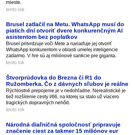
mieste.
tento rok
Brusel zatlačil na Metu. WhatsApp musí do
piatich dní otvoriť dvere konkurenčným AI
asistentom bez poplatkov
Brusel pritvrdzuje voči Mete a nariaďuje jej otvoriť
WhatsApp konkurentom v oblasti umelej inteligencie
zadarmo. V hre sú aj miliónové sankcie pre giganta.
tento rok
Štvorprúdovka do Brezna či R1 do
Ružomberka. Čo z dávnych sľubov je reálne
Rýchlostné prepojenie je v nedohľadne. Nerealistické je
tiež rozšírenie cesty I/66, na ktorej sa stalo už viacero
tragických dopravných nehôd.
tento rok
Národná diaľničná spoločnosť pripravuje
značenie ciest za takmer 15 miliónov eur