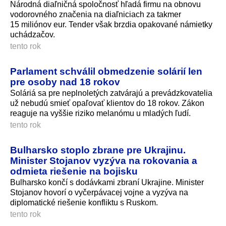
Národná diaľničná spoločnosť hľadá firmu na obnovu
vodorovného značenia na diaľniciach za takmer
15 miliónov eur. Tender však brzdia opakované námietky
uchádzačov.
tento rok
Parlament schválil obmedzenie solárií len
pre osoby nad 18 rokov
Soláriá sa pre neplnoletých zatvárajú a prevádzkovatelia
už nebudú smieť opaľovať klientov do 18 rokov. Zákon
reaguje na vyššie riziko melanómu u mladých ľudí.
tento rok
Bulharsko stoplo zbrane pre Ukrajinu.
Minister Stojanov vyzýva na rokovania a
odmieta riešenie na bojisku
Bulharsko končí s dodávkami zbraní Ukrajine. Minister
Stojanov hovorí o vyčerpávacej vojne a vyzýva na
diplomatické riešenie konfliktu s Ruskom.
tento rok