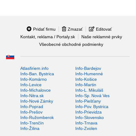
Pridať firmu
Zmazať
Editovať
Kontakt, reklama / Portaly.sk
Naše reklamné prvky
Všeobecné obchodné podmienky
Atlasfiriem.info
Info-Bardejov
Info-Ban. Bystrica
Info-Humenné
Info-Komárno
Info-Košice
Info-Levice
Info-Martin
Info-Michalovce
Info-L. Mikuláš
Info-Nitra.sk
Info-Sp. Nová Ves
Info-Nové Zámky
Info-Piešťany
Info-Poprad
Info-Pov. Bystrica
Info-Prešov
Info-Prievidza
Info-Ružomberok
Info-Slovensko
Info-Trenčín
Info-Trnava
Info-Žilina
Info-Zvolen