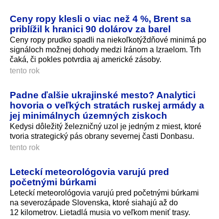
Ceny ropy klesli o viac než 4 %, Brent sa
priblížil k hranici 90 dolárov za barel
Ceny ropy prudko spadli na niekoľkotýždňové minimá po
signáloch možnej dohody medzi Iránom a Izraelom. Trh
čaká, či pokles potvrdia aj americké zásoby.
tento rok
Padne ďalšie ukrajinské mesto? Analytici
hovoria o veľkých stratách ruskej armády a
jej minimálnych územných ziskoch
Kedysi dôležitý železničný uzol je jedným z miest, ktoré
tvoria strategický pás obrany severnej časti Donbasu.
tento rok
Leteckí meteorológovia varujú pred
početnými búrkami
Leteckí meteorológovia varujú pred početnými búrkami
na severozápade Slovenska, ktoré siahajú až do
12 kilometrov. Lietadlá musia vo veľkom meniť trasy.