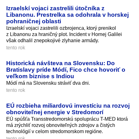
Izraelskí vojaci zastrelili útočníka z
Libanonu. Prestrelka sa odohrala v horskej
pohraničnej oblasti
Izraelskí vojaci zastrelili ozbrojenca, ktorý prenikol
z Libanonu za hraničný plot. Incident v Hornej Galilei
však odhalil znepokojivé zlyhanie armády.
tento rok
Historická návšteva na Slovensku: Do
Bratislavy príde Módí, Fico chce hovoriť o
veľkom biznise s Indiou
Módí má na Slovensku stráviť dva dni.
tento rok
EÚ rozbieha miliardovú investíciu na rozvoj
obnoviteľnej energie v Stredomorí
EÚ spúšťa Transstredomorskú spoluprácu T-MED ktorá
má zrýchliť rozvoj obnoviteľných zdrojov a čistých
technológií v celom stredomorskom regióne.
tento rok