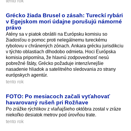
tento rok
Grécko žiada Brusel o zásah: Tureckí rybári
v Egejskom mori údajne porušujú námorné
právo
Atény sa v piatok obrátili na Európsku komisiu so
žiadosťou o pomoc proti nelegálnemu tureckému
rybolovu v chránených zónach. Ankara grécku jurisdikciu
v týchto oblastiach dlhodobo odmieta. Hoci Európska
komisia pripomína, že hlavnú zodpovednosť nesú
pobrežné štáty, Grécko požaduje intenzívnejšie
nasadenie hliadok a satelitného sledovania zo strany
európskych agentúr.
tento rok
FOTO: Po mesiacoch začali vyťahovať
havarovaný rušeň pri Rožňave
Po zrážke rýchlikov z vlaňajšieho októbra zostal v zráze
niekoľko desiatok metrov pod úrovňou trate.
tento rok