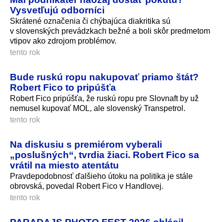
Vysvetľujú odborníci
Skrátené označenia či chýbajúca diakritika sú
v slovenských prevádzkach bežné a boli skôr predmetom
vtipov ako zdrojom problémov.
tento rok
Bude ruskú ropu nakupovať priamo štát?
Robert Fico to pripúšťa
Robert Fico pripúšťa, že ruskú ropu pre Slovnaft by už
nemusel kupovať MOL, ale slovenský Transpetrol.
tento rok
Na diskusiu s premiérom vyberali
„poslušných“, tvrdia žiaci. Robert Fico sa
vrátil na miesto atentátu
Pravdepodobnosť ďalšieho útoku na politika je stále
obrovská, povedal Robert Fico v Handlovej.
tento rok
PARADAJS PHOTO FEST 2026 ohlásil