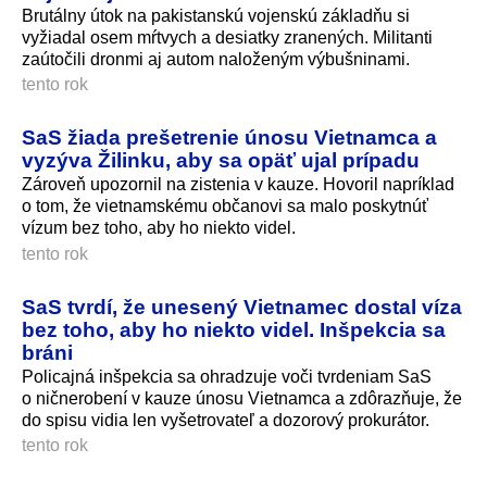
Brutálny útok na pakistanskú vojenskú základňu si
vyžiadal osem mŕtvych a desiatky zranených. Militanti
zaútočili dronmi aj autom naloženým výbušninami.
tento rok
SaS žiada prešetrenie únosu Vietnamca a
vyzýva Žilinku, aby sa opäť ujal prípadu
Zároveň upozornil na zistenia v kauze. Hovoril napríklad
o tom, že vietnamskému občanovi sa malo poskytnúť
vízum bez toho, aby ho niekto videl.
tento rok
SaS tvrdí, že unesený Vietnamec dostal víza
bez toho, aby ho niekto videl. Inšpekcia sa
bráni
Policajná inšpekcia sa ohradzuje voči tvrdeniam SaS
o ničnerobení v kauze únosu Vietnamca a zdôrazňuje, že
do spisu vidia len vyšetrovateľ a dozorový prokurátor.
tento rok