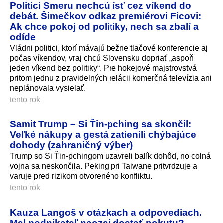
Politici Smeru nechcú ísť cez víkend do
debát. Šimečkov odkaz premiérovi Ficovi:
Ak chce pokoj od politiky, nech sa zbalí a
odíde
Vládni politici, ktorí mávajú bežne tlačové konferencie aj
počas víkendov, vraj chcú Slovensku dopriať „aspoň
jeden víkend bez politiky“. Pre hokejové majstrovstvá
pritom jednu z pravidelných relácii komerčná televízia ani
neplánovala vysielať.
tento rok
Samit Trump – Si Ťin-pching sa skončil:
Veľké nákupy a gestá zatienili chýbajúce
dohody (zahraničný výber)
Trump so Si Ťin-pchingom uzavreli balík dohôd, no colná
vojna sa neskončila. Peking pri Taiwane pritvrdzuje a
varuje pred rizikom otvoreného konfliktu.
tento rok
Kauza Langoš v otázkach a odpovediach.
Mal podnikateľ naozaj dostať pokutu?