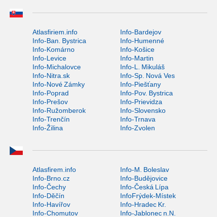
Atlasfiriem.info
Info-Bardejov
Info-Ban. Bystrica
Info-Humenné
Info-Komárno
Info-Košice
Info-Levice
Info-Martin
Info-Michalovce
Info-L. Mikuláš
Info-Nitra.sk
Info-Sp. Nová Ves
Info-Nové Zámky
Info-Piešťany
Info-Poprad
Info-Pov. Bystrica
Info-Prešov
Info-Prievidza
Info-Ružomberok
Info-Slovensko
Info-Trenčín
Info-Trnava
Info-Žilina
Info-Zvolen
Atlasfirem.info
Info-M. Boleslav
Info-Brno.cz
Info-Budějovice
Info-Čechy
Info-Česká Lípa
Info-Děčín
InfoFrýdek-Místek
Info-Havířov
Info-Hradec Kr.
Info-Chomutov
Info-Jablonec n.N.