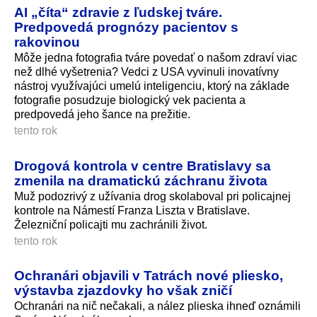
AI „číta“ zdravie z ľudskej tváre.
Predpovedá prognózy pacientov s
rakovinou
Môže jedna fotografia tváre povedať o našom zdraví viac
než dlhé vyšetrenia? Vedci z USA vyvinuli inovatívny
nástroj využívajúci umelú inteligenciu, ktorý na základe
fotografie posudzuje biologický vek pacienta a
predpovedá jeho šance na prežitie.
tento rok
Drogová kontrola v centre Bratislavy sa
zmenila na dramatickú záchranu života
Muž podozrivý z užívania drog skolaboval pri policajnej
kontrole na Námestí Franza Liszta v Bratislave.
Železniční policajti mu zachránili život.
tento rok
Ochranári objavili v Tatrách nové pliesko,
výstavba zjazdovky ho však zničí
Ochranári na nič nečakali, a nález plieska ihneď oznámili