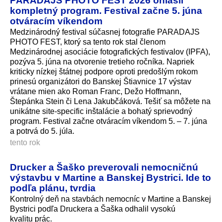
kompletný program. Festival začne 5. júna
otváracím víkendom
Medzinárodný festival súčasnej fotografie PARADAJS
PHOTO FEST, ktorý sa tento rok stal členom
Medzinárodnej asociácie fotografických festivalov (IPFA),
pozýva 5. júna na otvorenie tretieho ročníka. Napriek
kriticky nízkej štátnej podpore oproti predošlým rokom
prinesú organizátori do Banskej Štiavnice 17 výstav
vrátane mien ako Roman Franc, Dežo Hoffmann,
Štepánka Stein či Lena Jakubčáková. Tešiť sa môžete na
unikátne site-specific inštalácie a bohatý sprievodný
program. Festival začne otváracím víkendom 5. – 7. júna
a potrvá do 5. júla.
tento rok
Drucker a Šaško preverovali nemocničnú
výstavbu v Martine a Banskej Bystrici. Ide to
podľa plánu, tvrdia
Kontrolný deň na stavbách nemocníc v Martine a Banskej
Bystrici podľa Druckera a Šaška odhalil vysokú
kvalitu prác.