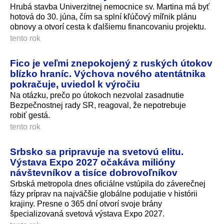
Hrubá stavba Univerzitnej nemocnice sv. Martina má byť
hotová do 30. júna, čím sa splní kľúčový míľnik plánu
obnovy a otvorí cesta k ďalšiemu financovaniu projektu.
tento rok
Fico je veľmi znepokojený z ruských útokov
blízko hraníc. Výchova nového atentátnika
pokračuje, uviedol k výročiu
Na otázku, prečo po útokoch nezvolal zasadnutie
Bezpečnostnej rady SR, reagoval, že nepotrebuje
robiť gestá.
tento rok
Srbsko sa pripravuje na svetovú elitu.
Výstava Expo 2027 očakáva milióny
návštevníkov a tisíce dobrovoľníkov
Srbská metropola dnes oficiálne vstúpila do záverečnej
fázy príprav na najväčšie globálne podujatie v histórii
krajiny. Presne o 365 dní otvorí svoje brány
špecializovaná svetová výstava Expo 2027.