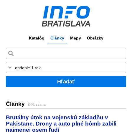
Katalóg
Články
Mapy
Obrázky
Hľadať
Články
344. strana
Brutálny útok na vojenskú základňu v
Pakistane. Drony a auto plné bômb zabili
najmenej osem ľudí