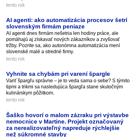
tento rok
AI agenti: ako automatizácia procesov šetrí
slovenským firmám peniaze
AI agenti dnes firmám nešetria len hodiny práce, ale
pomáhajú aj získavať nových zákazníkov a zvyšovať
tržby. Pozrite sa, ako autonómna automatizácia mení
slovenské malé a stredné firmy.
tento rok
Vyhnite sa chybám pri varení špargle
Variť špargľu správne – je to veda sama o sebe? S týmito
tipmi a trikmi sa nasledujúca špargľa stane skutočným
kulinárskym pôžitkom.
tento rok
Šaško hovorí o malom zázraku pri výstavbe
nemocnice v Martine. Projekt označovaný
za nerealizovateľný napreduje rýchlejšie
než súkromné stavby