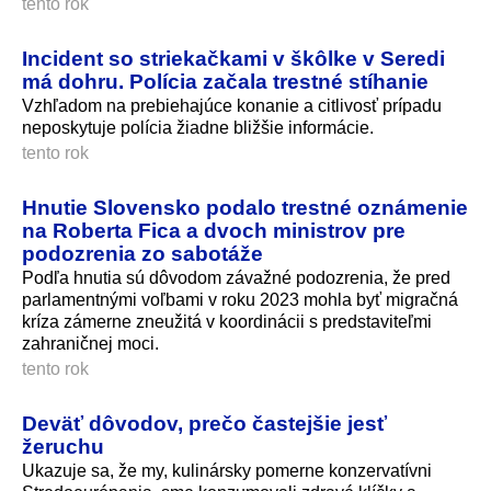
tento rok
Incident so striekačkami v škôlke v Seredi
má dohru. Polícia začala trestné stíhanie
Vzhľadom na prebiehajúce konanie a citlivosť prípadu
neposkytuje polícia žiadne bližšie informácie.
tento rok
Hnutie Slovensko podalo trestné oznámenie
na Roberta Fica a dvoch ministrov pre
podozrenia zo sabotáže
Podľa hnutia sú dôvodom závažné podozrenia, že pred
parlamentnými voľbami v roku 2023 mohla byť migračná
kríza zámerne zneužitá v koordinácii s predstaviteľmi
zahraničnej moci.
tento rok
Deväť dôvodov, prečo častejšie jesť
žeruchu
Ukazuje sa, že my, kulinársky pomerne konzervatívni