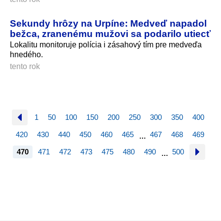
Sekundy hrôzy na Urpíne: Medveď napadol
bežca, zranenému mužovi sa podarilo utiecť
Lokalitu monitoruje polícia i zásahový tím pre medveďa
hnedého.
tento rok
1
50
100
150
200
250
300
350
400
420
430
440
450
460
465
467
468
469
…
470
471
472
473
475
480
490
500
…