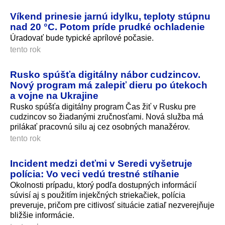
Víkend prinesie jarnú idylku, teploty stúpnu
nad 20 °C. Potom príde prudké ochladenie
Úradovať bude typické aprílové počasie.
tento rok
Rusko spúšťa digitálny nábor cudzincov.
Nový program má zalepiť dieru po útekoch
a vojne na Ukrajine
Rusko spúšťa digitálny program Čas žiť v Rusku pre
cudzincov so žiadanými zručnosťami. Nová služba má
prilákať pracovnú silu aj cez osobných manažérov.
tento rok
Incident medzi deťmi v Seredi vyšetruje
polícia: Vo veci vedú trestné stíhanie
Okolnosti prípadu, ktorý podľa dostupných informácií
súvisí aj s použitím injekčných striekačiek, polícia
preveruje, pričom pre citlivosť situácie zatiaľ nezverejňuje
bližšie informácie.