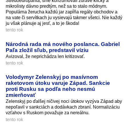
Stredoeurópania, sme konzumovali zdravé klíčky a
mikrolisty dávno predtým, než sa to stalo módnym.
Populárna žerucha každú jar zapĺňa regály obchodov a
na vate či servítkach ju vysievajú takmer všetci. Nie každý
ju však plánuje aj jesť, a to je škoda!
tento rok
Národná rada má nového poslanca. Gabriel
Paľa zložil sľub, predstavil víziu
Avizoval, že neprichádza len kritizovať.
tento rok
Volodymyr Zelenskyj po masívnom
raketovom útoku varuje Západ. Sankcie
proti Rusku sa podľa neho nesmú
zmierňovať
Zelenskyj po ďalšej ničivej noci útokov vyzýva Západ aby
nepoľavil v sankciách a dodávkach zbraní. Normalizáciu
vzťahov s Ruskom považuje za nereálnu.
tento rok