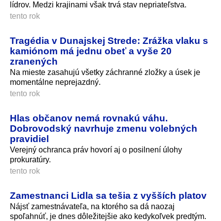
lídrov. Medzi krajinami však trvá stav nepriateľstva.
tento rok
Tragédia v Dunajskej Strede: Zrážka vlaku s
kamiónom má jednu obeť a vyše 20
zranených
Na mieste zasahujú všetky záchranné zložky a úsek je
momentálne neprejazdný.
tento rok
Hlas občanov nemá rovnakú váhu.
Dobrovodský navrhuje zmenu volebných
pravidiel
Verejný ochranca práv hovorí aj o posilnení úlohy
prokuratúry.
tento rok
Zamestnanci Lidla sa tešia z vyšších platov
Nájsť zamestnávateľa, na ktorého sa dá naozaj
spoľahnúť, je dnes dôležitejšie ako kedykoľvek predtým.