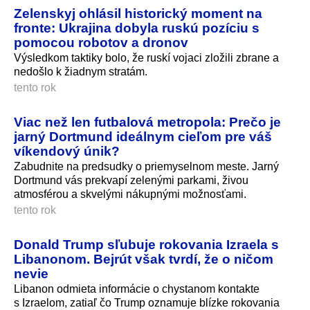
Zelenskyj ohlásil historický moment na
fronte: Ukrajina dobyla ruskú pozíciu s
pomocou robotov a dronov
Výsledkom taktiky bolo, že ruskí vojaci zložili zbrane a
nedošlo k žiadnym stratám.
tento rok
Viac než len futbalová metropola: Prečo je
jarný Dortmund ideálnym cieľom pre váš
víkendový únik?
Zabudnite na predsudky o priemyselnom meste. Jarný
Dortmund vás prekvapí zelenými parkami, živou
atmosférou a skvelými nákupnými možnosťami.
tento rok
Donald Trump sľubuje rokovania Izraela s
Libanonom. Bejrút však tvrdí, že o ničom
nevie
Libanon odmieta informácie o chystanom kontakte
s Izraelom, zatiaľ čo Trump oznamuje blízke rokovania