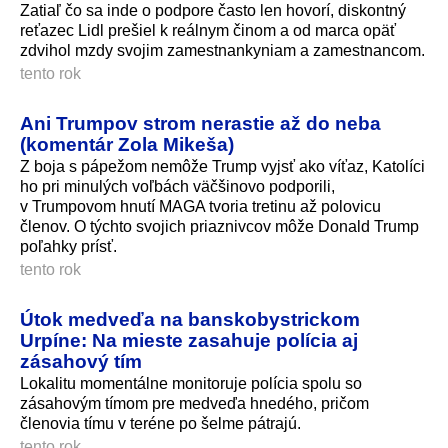
Zatiaľ čo sa inde o podpore často len hovorí, diskontný
reťazec Lidl prešiel k reálnym činom a od marca opäť
zdvihol mzdy svojim zamestnankyniam a zamestnancom.
tento rok
Ani Trumpov strom nerastie až do neba
(komentár Zola Mikeša)
Z boja s pápežom nemôže Trump vyjsť ako víťaz, Katolíci
ho pri minulých voľbách väčšinovo podporili,
v Trumpovom hnutí MAGA tvoria tretinu až polovicu
členov. O týchto svojich priaznivcov môže Donald Trump
poľahky prísť.
tento rok
Útok medveďa na banskobystrickom
Urpíne: Na mieste zasahuje polícia aj
zásahový tím
Lokalitu momentálne monitoruje polícia spolu so
zásahovým tímom pre medveďa hnedého, pričom
členovia tímu v teréne po šelme pátrajú.
tento rok