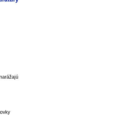
 narážajú
tovky