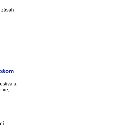
i zásah
lepšom
estivalu.
enie,
dí