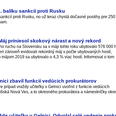
. balíku sankcií proti Rusku
sankcií proti Rusku, no už teraz chystá dočasné postihy pre 250
znam.
Máj priniesol skokový nárast a nový rekord
o ruchu na Slovensku sa v máji tohto roku ubytovalo 576 000 h
eri zároveň evidovali rekordný máj v počte ubytovaných hostí,
 májom 2019 sa ubytovalo o 4,3 % viac hostí. Informoval o tom
nici zbavil funkcií vedúcich prokurátorov
e prípad vraždy učiteľky v Gelnici uvoľnil z funkcie vedúcich
pišská Nová Ves, a to okresného prokurátora a námestníčky okr
žde učiteľky v Gelnici. Odvolal celé vedenie prok