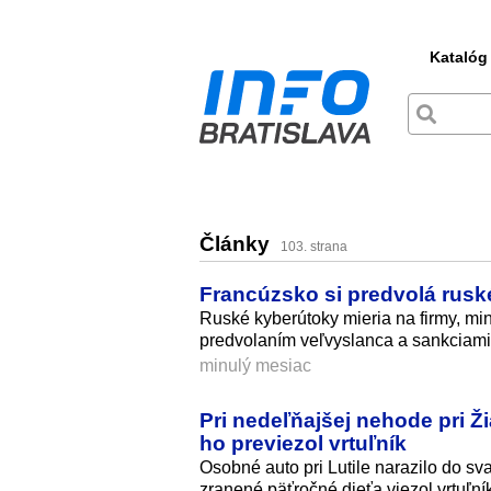
Katalóg
Články
103. strana
Francúzsko si predvolá rus
Ruské kyberútoky mieria na firmy, mini
predvolaním veľvyslanca a sankciami
minulý mesiac
Pri nedeľňajšej nehode pri Ž
ho previezol vrtuľník
Osobné auto pri Lutile narazilo do sv
zranené päťročné dieťa viezol vrtuľn