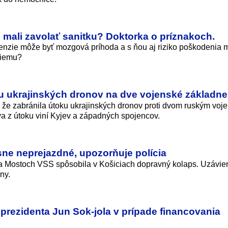
 mali zavolať sanitku? Doktorka o príznakoch.
enzie môže byť mozgová príhoda a s ňou aj riziko poškodenia 
šiemu?
u ukrajinských dronov na dve vojenské základne
 že zabránila útoku ukrajinských dronov proti dvom ruským vo
a z útoku viní Kyjev a západných spojencov.
ne neprejazdné, upozorňuje polícia
 Mostoch VSS spôsobila v Košiciach dopravný kolaps. Uzávie
ny.
prezidenta Jun Sok-jola v prípade financovania