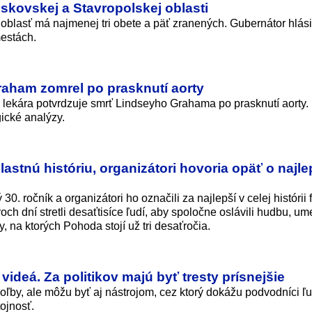
oskovskej a Stavropolskej oblasti
blasť má najmenej tri obete a päť zranených. Gubernátor hlás
estách.
aham zomrel po prasknutí aorty
ekára potvrdzuje smrť Lindseyho Grahama po prasknutí aorty.
ické analýzy.
lastnú históriu, organizátori hovoria opäť o naj
30. ročník a organizátori ho označili za najlepší v celej histórii f
ch dní stretli desaťtisíce ľudí, aby spoločne oslávili hudbu, um
, na ktorých Pohoda stojí už tri desaťročia.
 videá. Za politikov majú byť tresty prísnejšie
oľby, ale môžu byť aj nástrojom, cez ktorý dokážu podvodníci ľu
ojnosť.