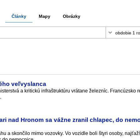
Články
Mapy
Obrázky
kého veľvyslanca
sterstvá a kritickú infraštruktúru vrátane železníc. Francúzsko 
.
iari nad Hronom sa vážne zranil chlapec, do nem
ahu a skončilo mimo vozovky. Vo vozidle boli štyri osoby, najťaž
ík do nemocnice.