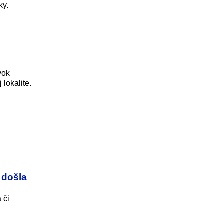
ky.
vok
 lokalite.
 došla
 či