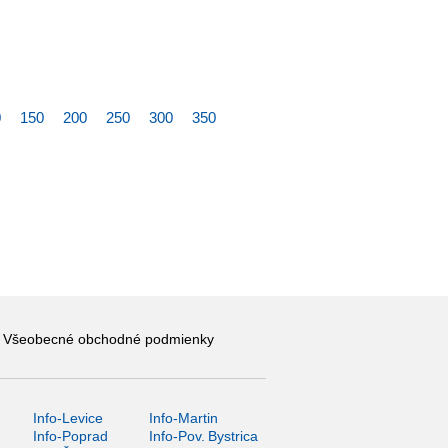
0
150
200
250
300
350
Všeobecné obchodné podmienky
Info-Levice
Info-Martin
y
Info-Poprad
Info-Pov. Bystrica