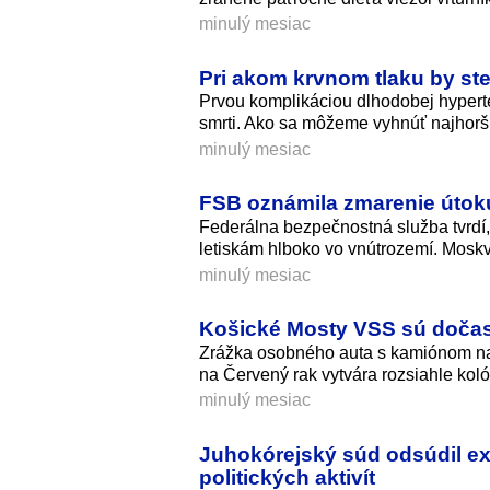
minulý mesiac
Pri akom krvnom tlaku by ste
Prvou komplikáciou dlhodobej hypert
smrti. Ako sa môžeme vyhnúť najhor
minulý mesiac
FSB oznámila zmarenie útok
Federálna bezpečnostná služba tvrdí,
letiskám hlboko vo vnútrozemí. Moskv
minulý mesiac
Košické Mosty VSS sú dočas
Zrážka osobného auta s kamiónom na
na Červený rak vytvára rozsiahle koló
minulý mesiac
Juhokórejský súd odsúdil ex
politických aktivít