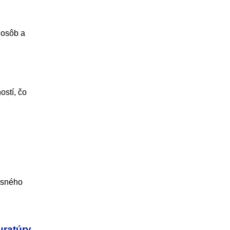
 osôb a
ostí, čo
esného
uratúry