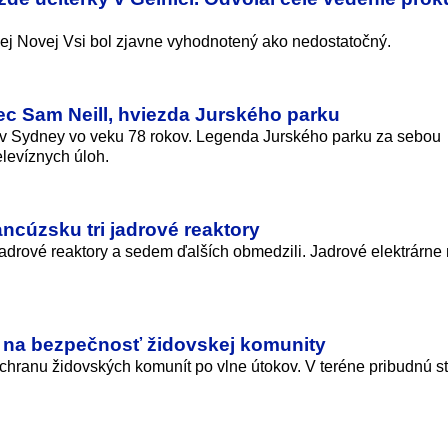
ej Novej Vsi bol zjavne vyhodnotený ako nedostatočný.
ec Sam Neill, hviezda Jurského parku
 v Sydney vo veku 78 rokov. Legenda Jurského parku za sebou
elevíznych úloh.
ancúzsku tri jadrové reaktory
jadrové reaktory a sedem ďalších obmedzili. Jadrové elektrárne
ier na bezpečnosť židovskej komunity
ochranu židovských komunít po vlne útokov. V teréne pribudnú s