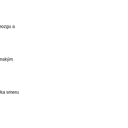
mozgu a
jenským
rka smeru