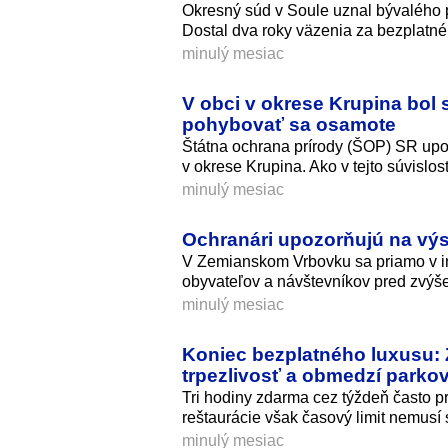
Okresný súd v Soule uznal bývalého p
Dostal dva roky väzenia za bezplatné
minulý mesiac
V obci v okrese Krupina bo
pohybovať sa osamote
Štátna ochrana prírody (ŠOP) SR upo
v okrese Krupina. Ako v tejto súvislos
minulý mesiac
Ochranári upozorňujú na vý
V Zemianskom Vrbovku sa priamo v in
obyvateľov a návštevníkov pred zvýše
minulý mesiac
Koniec bezplatného luxusu
trpezlivosť a obmedzí parko
Tri hodiny zdarma cez týždeň často p
reštaurácie však časový limit nemusí s
minulý mesiac