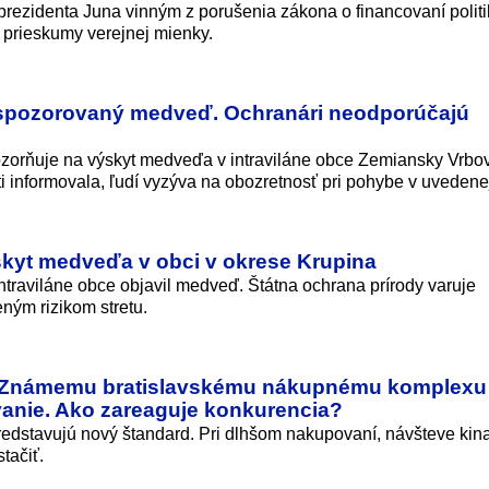
rezidenta Juna vinným z porušenia zákona o financovaní politi
 prieskumy verejnej mienky.
l spozorovaný medveď. Ochranári neodporúčajú
zorňuje na výskyt medveďa v intraviláne obce Zemiansky Vrbo
ti informovala, ľudí vyzýva na obozretnosť pri pohybe v uvedenej
skyt medveďa v obci v okrese Krupina
traviláne obce objavil medveď. Štátna ochrana prírody varuje
ným rizikom stretu.
: Známemu bratislavskému nákupnému komplexu
vanie. Ako zareaguje konkurencia?
redstavujú nový štandard. Pri dlhšom nakupovaní, návšteve kina
tačiť.