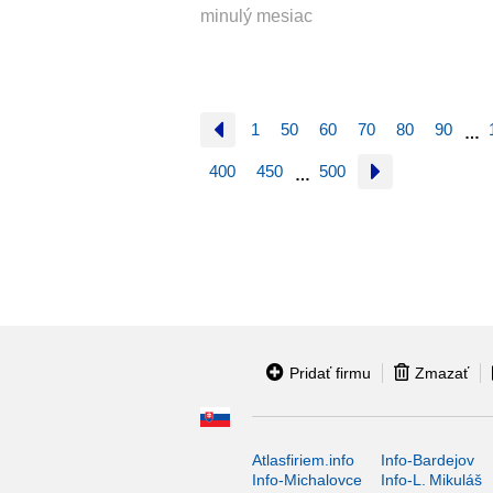
minulý mesiac
1
50
60
70
80
90
…
400
450
500
…
Pridať firmu
Zmazať
Atlasfiriem.info
Info-Bardejov
Info-Michalovce
Info-L. Mikuláš