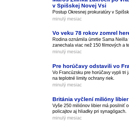
v Spišskej Novej Vsi
Postup Okresnej prokuratúry v Spišsk
minulý mesiac
Vo veku 78 rokov zomrel her
Rodina oznámila úmrtie Sama Neilla
zanechala viac než 150 filmových a t
minulý mesiac
Pre horúčavy odstavili vo Fr
Vo Francúzsku pre horúčavy vypli tri 
na teplotné limity ochrany riek.
minulý mesiac
Británia vyčlení milióny lib
Vyše 250 miliónov libier má posilniť 
policajtov aj hliadky pri synagógach.
minulý mesiac