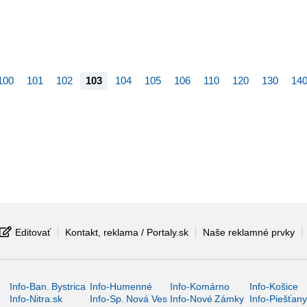
100
101
102
103
104
105
106
110
120
130
14
Editovať
Kontakt, reklama / Portaly.sk
Naše reklamné prvky
Info-Ban. Bystrica
Info-Humenné
Info-Komárno
Info-Košice
Info-Nitra.sk
Info-Sp. Nová Ves
Info-Nové Zámky
Info-Piešťan