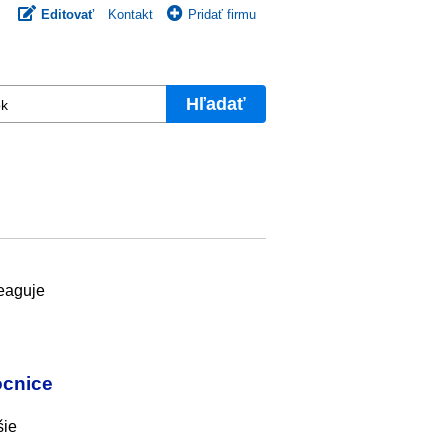
Editovať
Kontakt
Pridať firmu
Hľadať
reaguje
ocnice
šie