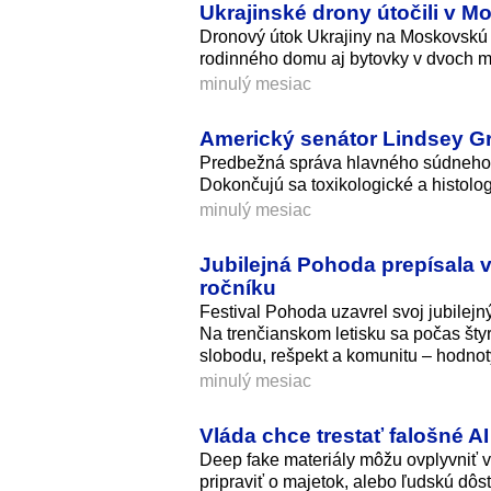
Ukrajinské drony útočili v M
Dronový útok Ukrajiny na Moskovskú o
rodinného domu aj bytovky v dvoch m
minulý mesiac
Americký senátor Lindsey Gr
Predbežná správa hlavného súdneho l
Dokončujú sa toxikologické a histolog
minulý mesiac
Jubilejná Pohoda prepísala v
ročníku
Festival Pohoda uzavrel svoj jubilejný 
Na trenčianskom letisku sa počas štyro
slobodu, rešpekt a komunitu – hodnoty
minulý mesiac
Vláda chce trestať falošné AI
Deep fake materiály môžu ovplyvniť v
pripraviť o majetok, alebo ľudskú dôst