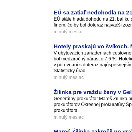
EÚ sa zatiaľ nedohodla na 21
EÚ stále hladá dohodu na 21. balíku 
firiem, čo by bol doteraz najväčší zo
minulý mesiac
Hotely praskajú vo švíkoch. 
V ubytovacích zariadeniach cestovnéh
bol medziročný nárast o 7,6 %. Hoteli
v porovnaní s doteraz najúspešnejším
Štatistický úrad.
minulý mesiac
Žilinka pre vraždu ženy v Gel
Generálny prokurátor Maroš Žilinka pr
prokurátorov Okresnej prokuratúry S
prokurátora.
minulý mesiac
Maroš Žilinka zakročil po vra