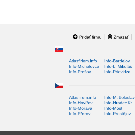
Pridať firmu
Zmazať
Atlasfiriem.info
Info-Bardejov
Info-Michalovce
Info-L. Mikuláš
Info-Prešov
Info-Prievidza
Atlasfirem.info
Info-M. Boleslav
Info-Havířov
Info-Hradec Kr.
Info-Morava
Info-Most
Info-Přerov
Info-Prostějov