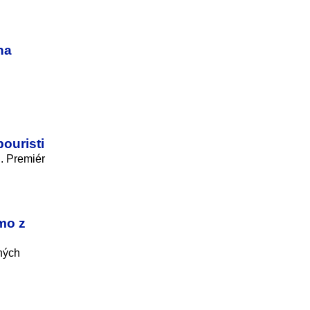
na
ouristi
. Premiér
mo z
ných