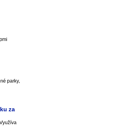
upmi
né parky,
ku za
 Využíva