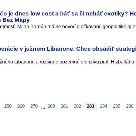
čo je dnes low cost a báť sa či nebáť exotiky? Ho
m Bez Mapy
ejmosť. Milan Bardún reálne hovorí o očkovaní, geopolitike aj e
perácie v južnom Libanone. Chce obsadiť strateg
užného Libanonu a rozširuje pozemnú ofenzívu proti Hizballáhu. 
250
260
270
280
281
282
283
284
285
286
…