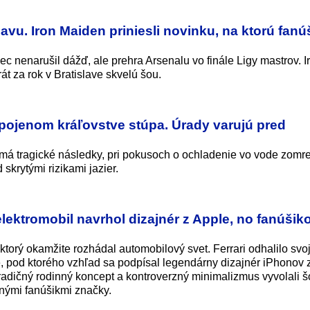
avu. Iron Maiden priniesli novinku, na ktorú fanú
 nenarušil dážď, ale prehra Arsenalu vo finále Ligy mastrov. I
t za rok v Bratislave skvelú šou.
Spojenom kráľovstve stúpa. Úrady varujú pred
má tragické následky, pri pokusoch o ochladenie vo vode zomre
 skrytými rizikami jazier.
lektromobil navrhol dizajnér z Apple, no fanúšiko
 ktorý okamžite rozhádal automobilový svet. Ferrari odhalilo svo
ce, pod ktorého vzhľad sa podpísal legendárny dizajnér iPhonov 
adičný rodinný koncept a kontroverzný minimalizmus vyvolali š
rnými fanúšikmi značky.