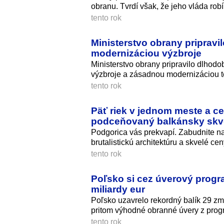
obranu. Tvrdí však, že jeho vláda ro
tento rok
Ministerstvo obrany pripravi
modernizáciou výzbroje
Ministerstvo obrany pripravilo dlhod
výzbroje a zásadnou modernizáciou t
tento rok
Päť riek v jednom meste a ce
podceňovaný balkánsky skv
Podgorica vás prekvapí. Zabudnite n
brutalistickú architektúru a skvelé cen
tento rok
Poľsko si cez úverový prog
miliardy eur
Poľsko uzavrelo rekordný balík 29 zm
pritom výhodné obranné úvery z pr
tento rok