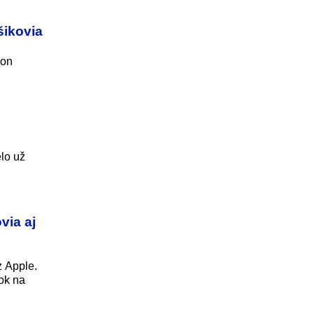
šikovia
ron
lo už
via aj
j
z Apple.
ok na