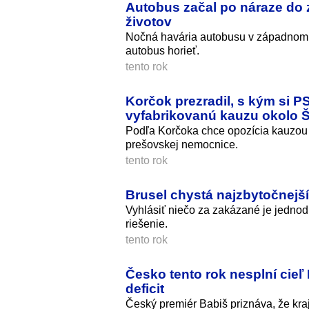
Autobus začal po náraze do 
životov
Nočná havária autobusu v západnom T
autobus horieť.
tento rok
Korčok prezradil, s kým si P
vyfabrikovanú kauzu okolo 
Podľa Korčoka chce opozícia kauzou 
prešovskej nemocnice.
tento rok
Brusel chystá najzbytočnejší
Vyhlásiť niečo za zakázané je jednod
riešenie.
tento rok
Česko tento rok nesplní cieľ
deficit
Český premiér Babiš priznáva, že kr