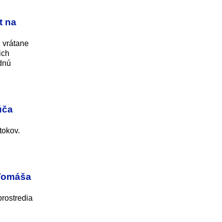
t na
, vrátane
ich
odnú
úča
tokov.
 Tomáša
rostredia