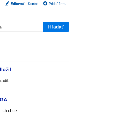
Editovať
Kontakt
Pridať firmu
Hľadať
ložil
radil.
AGA
nich chce