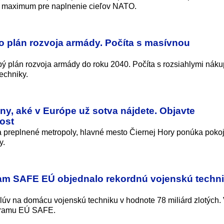
bí maximum pre naplnenie cieľov NATO.
lo plán rozvoja armády. Počíta s masívnou
obý plán rozvoja armády do roku 2040. Počíta s rozsiahlymi nák
echniky.
ny, aké v Európe už sotva nájdete. Objavte
ost
a preplnené metropoly, hlavné mesto Čiernej Hory ponúka pokoj
y.
ram SAFE EÚ objednalo rekordnú vojenskú techni
lúv na domácu vojenskú techniku v hodnote 78 miliárd zlotých.
ogramu EÚ SAFE.