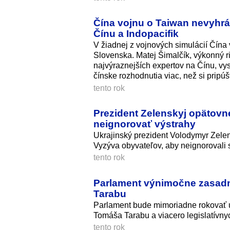
Čína vojnu o Taiwan nevyhrá.
Čínu a Indopacifik
V žiadnej z vojnových simulácií Čína 
Slovenska. Matej Šimalčík, výkonný ri
najvýraznejších expertov na Čínu, vys
čínske rozhodnutia viac, než si pripú
tento rok
Prezident Zelenskyj opätovn
neignorovať výstrahy
Ukrajinský prezident Volodymyr Zele
Vyzýva obyvateľov, aby neignorovali 
tento rok
Parlament výnimočne zasadne
Tarabu
Parlament bude mimoriadne rokovať u
Tomáša Tarabu a viacero legislatívny
tento rok