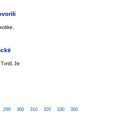
vorili
xotike.
ické
Tvrdí, že
290
300
310
320
330
350