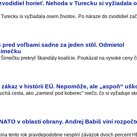
zvodidiel horieť. Nehoda v Turecku si vyžiadala
urecku si vyžiadala osem životov.. Po náraze do zvodidiel zač
S pred voľbami sadne za jeden stôl. Odmietol
Šimečku
Šimečku prekryť škandály koalície. Poukázal na vysoké ceny č
 zákaz v histórii EÚ. Nepomôže, ale „aspoň“ ušk
uchá cesta, ako „zamiesť pod koberec“ niečo, čo si vyžaduje s
 NATO v oblasti obrany. Andrej Babiš viní rozpoč
ajina tento rok pravdepodobne nesplní záväzok dvoch percent 