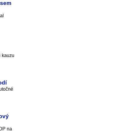
 osem
al
i kauzu
odí
kutočné
tový
HDP na