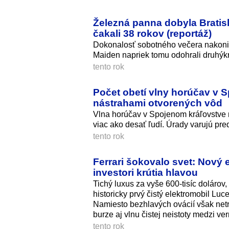
Železná panna dobyla Bratisl
čakali 38 rokov (reportáž)
Dokonalosť sobotného večera nakoniec
Maiden napriek tomu odohrali druhýkrá
tento rok
Počet obetí vlny horúčav v 
nástrahami otvorených vôd
Vlna horúčav v Spojenom kráľovstve 
viac ako desať ľudí. Úrady varujú pred
tento rok
Ferrari šokovalo svet: Nový e
investori krútia hlavou
Tichý luxus za vyše 600-tisíc dolárov,
historicky prvý čistý elektromobil Lu
Namiesto bezhlavých ovácií však netr
burze aj vlnu čistej neistoty medzi ve
tento rok