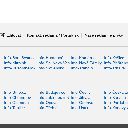
Editovať
Kontakt, reklama / Portaly.sk
Naše reklamné prvky
Info-Ban. Bystrica
Info-Humenné
Info-Komárno
Info-Košice
Info-Nitra.sk
Info-Sp. Nová Ves
Info-Nové Zámky
Info-Piešťan
Info-Ružomberok
Info-Slovensko
Info-Trenčín
Info-Trnava
Info-Brno.cz
Info-Budějovice
Info-Čechy
Info-Česká L
Info-Chomutov
Info-Jablonec n.N.
Info-Jihlava
Info-Karviná
Info-Olomouc
Info-Opava
Info-Ostrava
Info-Pardubi
Info-Teplice
Info-Třebíč
Info-Ústí n.L.
Info-Karlovy 