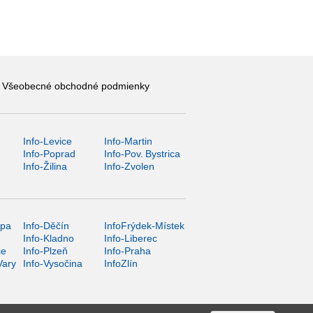
Všeobecné obchodné podmienky
Info-Levice
Info-Martin
y
Info-Poprad
Info-Pov. Bystrica
Info-Žilina
Info-Zvolen
ípa
Info-Děčín
InfoFrýdek-Místek
Info-Kladno
Info-Liberec
ce
Info-Plzeň
Info-Praha
Vary
Info-Vysočina
InfoZlín