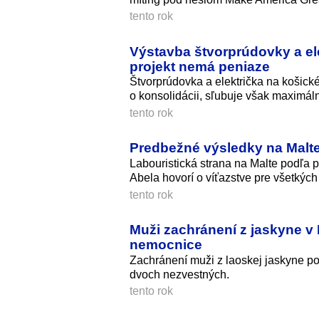
tento rok
Výstavba štvorprúdovky a ele
projekt nemá peniaze
Štvorprúdovka a električka na košické
o konsolidácii, sľubuje však maximáln
tento rok
Predbežné výsledky na Malte
Labouristická strana na Malte podľa 
Abela hovorí o víťazstve pre všetkýc
tento rok
Muži zachránení z jaskyne v
nemocnice
Zachránení muži z laoskej jaskyne p
dvoch nezvestných.
tento rok