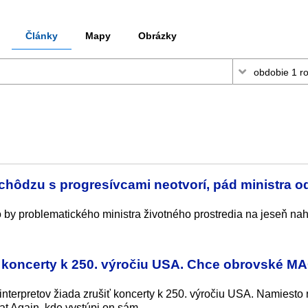
Články
Mapy
Obrázky
hôdzu s progresívcami neotvorí, pád ministra od
to by problematického ministra životného prostredia na jeseň nah
ť koncerty k 250. výročiu USA. Chce obrovské M
terpretov žiada zrušiť koncerty k 250. výročiu USA. Namiesto 
t Again, kde vystúpi on sám.