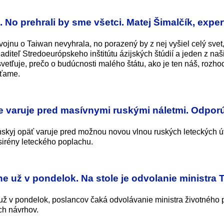
 No prehrali by sme všetci. Matej Šimalčík, exper
vojnu o Taiwan nevyhrala, no porazený by z nej vyšiel celý svet
aditeľ Stredoeurópskeho inštitútu ázijských štúdií a jeden z naš
vetľuje, prečo o budúcnosti malého štátu, ako je ten náš, rozh
šťame.
e varuje pred masívnymi ruskými náletmi. Odpor
nskyj opäť varuje pred možnou novou vlnou ruských leteckých ú
sirény leteckého poplachu.
 už v pondelok. Na stole je odvolanie ministra
ž v pondelok, poslancov čaká odvolávanie ministra životného p
ch návrhov.