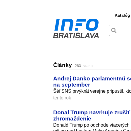
Katalóg
Články
283. strana
Andrej Danko parlamentnú sc
na september
Šéf SNS prvýkrát verejne pripustil, k
tento rok
Donal Trump navrhuje zruši
zhromaždenie
Donald Trump po odchode viacerých in
míting pod heslom Make America Grea