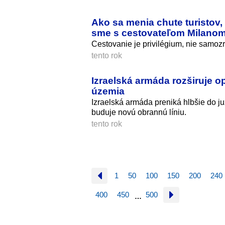
Ako sa menia chute turistov, 
sme s cestovateľom Milano
Cestovanie je privilégium, nie samozr
tento rok
Izraelská armáda rozširuje o
územia
Izraelská armáda preniká hlbšie do j
buduje novú obrannú líniu.
tento rok
1
50
100
150
200
240
400
450
500
…