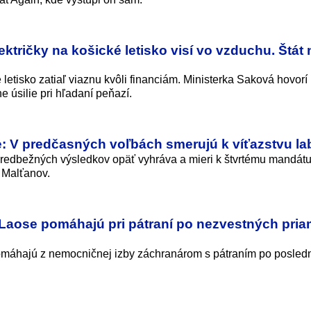
ktričky na košické letisko visí vo vzduchu. Štát 
 letisko zatiaľ viaznu kvôli financiám. Ministerka Saková hovorí
e úsilie pri hľadaní peňazí.
: V predčasných voľbách smerujú k víťazstvu lab
predbežných výsledkov opäť vyhráva a mieri k štvrtému mandátu
h Malťanov.
 Laose pomáhajú pri pátraní po nezvestných pria
omáhajú z nemocničnej izby záchranárom s pátraním po posled