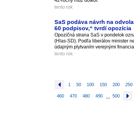
42-ročný muž dotkol.
tento rok
SaS podáva návrh na odvola
60 podpisov,“ tvrdí opozícia
Opozičná strana SaS v pondelok ozná
(Hlas-SD). Podľa liberálov minister 
údajným plytvaním verejnými financia
tento rok
1
50
100
150
200
250
460
470
480
490
500
…