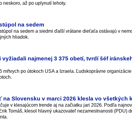
o neskoro, až po uplynutí lehoty.
 stúpol na sedem
 stúpol na sedem a siedmi ďalší vrátane dieťaťa ostávajú v nemo
jných hliadok.
i vyžiadali najmenej 3 375 obetí, tvrdí šéf iránske
375 mŕtvych po útokoch USA a Izraela. Ľudskoprávne organizácie
otoch.
na Slovensku v marci 2026 klesla vo všetkých 
je v klesajúcom trende aj na začiatku jari 2026. Podľa najnov
ce Erik Tomáš, klesol hlavný ukazovateľ nezamestnanosti (PDU) d
nta.