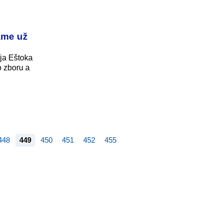
áme už
ja Eštoka
o zboru a
448
449
450
451
452
455