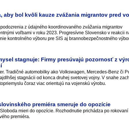
, aby bol kvôli kauze zvážania migrantov pred v
li podozrenia z údajného koordinovaného zvážania migrantov
ntnými voľbami v roku 2023. Progresívne Slovensko v reakcii n
nie kontrolného výboru pre SIS aj brannobezpečnos­tného výbo
sel stagnuje: Firmy presúvajú pozornosť z výr
í
r. Tradičné automobilky ako Volkswagen, Mercedes-Benz či P
ajdlhšej stagnácii od konca druhej svetovej vojny. V snahe zach
topriemyslu čoraz viac orientujú na vojenskú výrobu.
 slovinského premiéra smeruje do opozície
e Sloboda mieri do opozície. Rozhodnutie prichádza po rokovaní
ového premiéra.