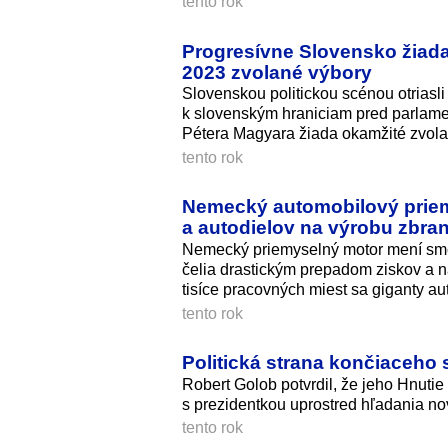
tento rok
Progresívne Slovensko žiada
2023 zvolané výbory
Slovenskou politickou scénou otrias
k slovenským hraniciam pred parlame
Pétera Magyara žiada okamžité zvola
tento rok
Nemecký automobilový priemy
a autodielov na výrobu zbran
Nemecký priemyselný motor mení sme
čelia drastickým prepadom ziskov a n
tisíce pracovných miest sa giganty au
tento rok
Politická strana končiaceho
Robert Golob potvrdil, že jeho Hnuti
s prezidentkou uprostred hľadania n
tento rok