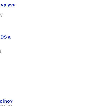
 vplyvu
by
UDS a
ú
voľno?