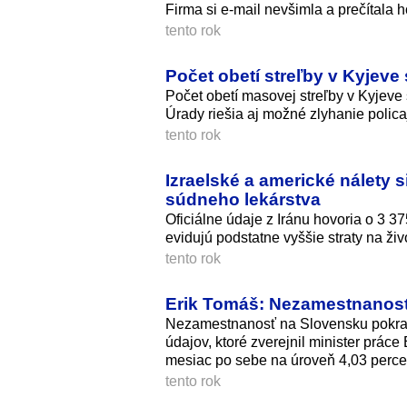
Firma si e-mail nevšimla a prečítala h
tento rok
Počet obetí streľby v Kyjeve
Počet obetí masovej streľby v Kyjeve
Úrady riešia aj možné zlyhanie polica
tento rok
Izraelské a americké nálety s
súdneho lekárstva
Oficiálne údaje z Iránu hovoria o 3 
evidujú podstatne vyššie straty na živ
tento rok
Erik Tomáš: Nezamestnanosť 
Nezamestnanosť na Slovensku pokraču
údajov, ktoré zverejnil minister prá
mesiac po sebe na úroveň 4,03 perce
tento rok