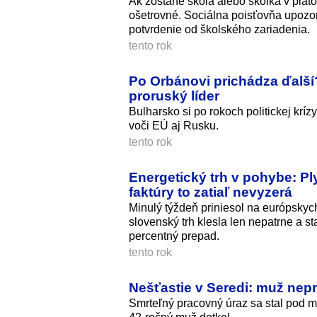
Ak zostane škola alebo škôlka v piato
ošetrovné. Sociálna poisťovňa upozorň
potvrdenie od školského zariadenia.
tento rok
Po Orbánovi prichádza ďalší?
proruský líder
Bulharsko si po rokoch politickej krí
voči EÚ aj Rusku.
tento rok
Energetický trh v pohybe: Pl
faktúry to zatiaľ nevyzerá
Minulý týždeň priniesol na európskych
slovenský trh klesla len nepatrne a s
percentný prepad.
tento rok
Nešťastie v Seredi: muž nep
Smrteľný pracovný úraz sa stal pod m