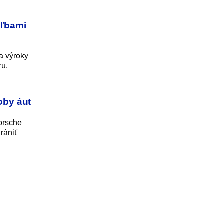
oľbami
a výroky
ru.
oby áut
orsche
rániť