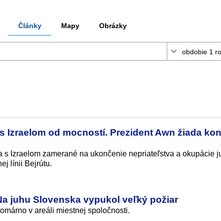
Články
Mapy
Obrázky
s Izraelom od mocností. Prezident Awn žiada kon
 s Izraelom zamerané na ukončenie nepriateľstva a okupácie 
j línii Bejrútu.
. Na juhu Slovenska vypukol veľký požiar
omárno v areáli miestnej spoločnosti.