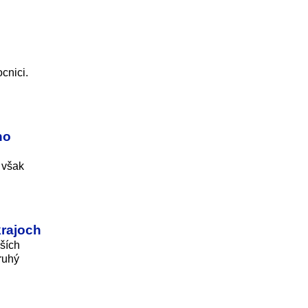
cnici.
ho
 však
krajoch
ších
ruhý