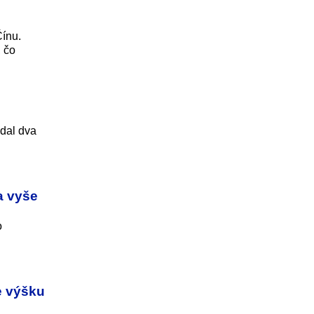
Čínu.
, čo
adal dva
a vyše
o
e výšku