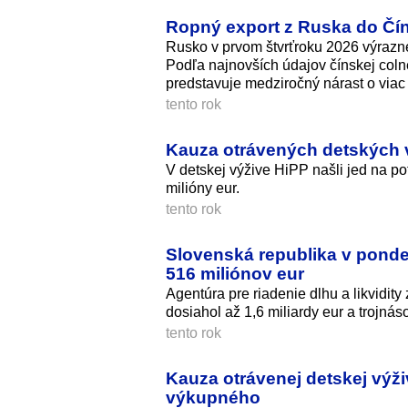
Ropný export z Ruska do Čín
Rusko v prvom štvrťroku 2026 výrazne
Podľa najnovších údajov čínskej colne
predstavuje medziročný nárast o viac
tento rok
Kauza otrávených detských v
V detskej výžive HiPP našli jed na p
milióny eur.
tento rok
Slovenská republika v ponde
516 miliónov eur
Agentúra pre riadenie dlhu a likvidit
dosiahol až 1,6 miliardy eur a trojná
tento rok
Kauza otrávenej detskej výži
výkupného