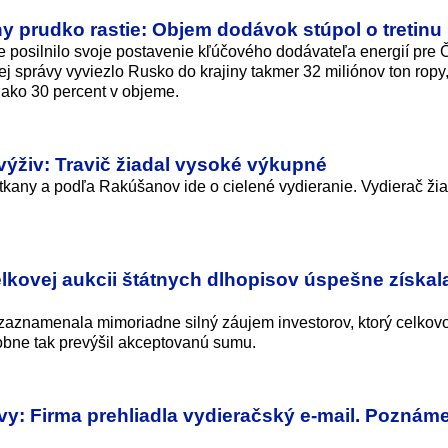
y prudko rastie: Objem dodávok stúpol o tretinu
 posilnilo svoje postavenie kľúčového dodávateľa energií pre 
j správy vyviezlo Rusko do krajiny takmer 32 miliónov ton ropy
 ako 30 percent v objeme.
ýživ: Travič žiadal vysoké výkupné
otkany a podľa Rakúšanov ide o cielené vydieranie. Vydierač ži
lkovej aukcii štátnych dlhopisov úspešne získal
y zaznamenala mimoriadne silný záujem investorov, ktorý celkov
sobne tak prevýšil akceptovanú sumu.
vy: Firma prehliadla vydieračský e-mail. Poznám