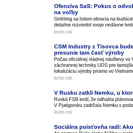
Ofenzíva SaS: Pokus o odvol
na voľby
Gröhling sa listom obracia na budúc
detailne rozviedol svoje nedávne tvrd
tento rok
CSM Industry z Tisovca bud
presunie tam časť výroby
Počas oficiálnej vládnej návštevy v
záchrannej techniky UDS pre tamojšie
lokalizáciu výroby priamo vo Vietnam
tento rok
V Rusku zatkli Nemku, u ktor
Ruská FSB tvrdí, že odhalila plánova
V Pjatigorsku zadržala Nemku s po
tento rok
Sociálna poisťovňa radí: Ako 