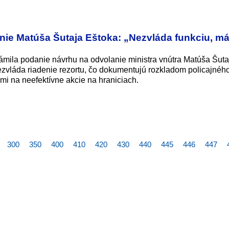
nie Matúša Šutaja Eštoka: „Nezvláda funkciu, m
mila podanie návrhu na odvolanie ministra vnútra Matúša Šuta
nezvláda riadenie rezortu, čo dokumentujú rozkladom policajnéh
mi na neefektívne akcie na hraniciach.
300
350
400
410
420
430
440
445
446
447