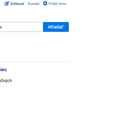
Editovať
Kontakt
Pridať firmu
Hľadať
iec
južných