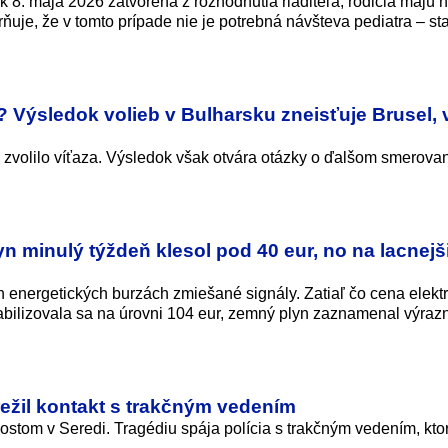
k 8. mája 2026 zatvorená z rozhodnutia riaditeľa, rodičia majú 
uje, že v tomto prípade nie je potrebná návšteva pediatra – sta
 Výsledok volieb v Bulharsku zneisťuje Brusel, 
zy zvolilo víťaza. Výsledok však otvára otázky o ďalšom smerovan
yn minulý týždeň klesol pod 40 eur, no na lacnejš
 energetických burzách zmiešané signály. Zatiaľ čo cena elektr
tabilizovala sa na úrovni 104 eur, zemný plyn zaznamenal výrazn
režil kontakt s trakčným vedením
ostom v Seredi. Tragédiu spája polícia s trakčným vedením, kto