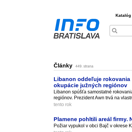
Katalóg
Články
449. strana
Libanon oddeľuje rokovania 
okupácie južných regiónov
Libanon spúšťa samostatné rokovania
regiónov. Prezident Awn trvá na vlastne
tento rok
Plamene pohltili areál firmy
Požiar vypukol v obci Bajč v okrese K