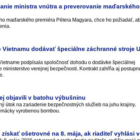
anie ministra vnútra a preverovanie maďarského
eho maďarského premiéra Pétera Magyara, chce ho požiadať, a
enia.
e Vietnamu dodávať špeciálne záchranné stroje 
o Vietname podpísala spoločnosť dohodu o dodávke špeciálnej
 ministerstvo verejnej bezpečnosti. Kontrakt zahŕňa aj postupn
e.
ej objavili v batohu výbušninu
ný útok na zariadenie bezpečnostných služieb na juhu krajiny.
domácky vyrobenou bombou.
získať ošetrovné na 8. mája, ak riaditeľ vyhlási 