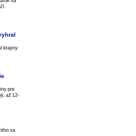
nárok na
čí
vyhral
í krajiny
ie
iny pre
ý, až 12-
rého sa