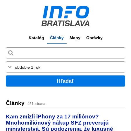
Katalóg
Články
Mapy
Obrázky
Hľadať
Články
451. strana
Kam zmizli iPhony za 17 miliónov?
Mnohomiliónový nákup SFZ preverujú
ministerstvá. Sú podozrenia, že luxusné