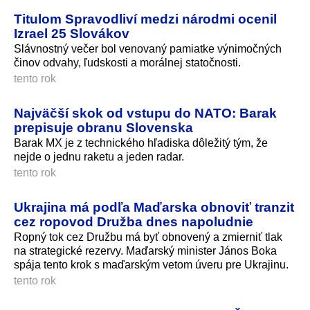
Titulom Spravodliví medzi národmi ocenil
Izrael 25 Slovákov
Slávnostný večer bol venovaný pamiatke výnimočných
činov odvahy, ľudskosti a morálnej statočnosti.
tento rok
Najväčší skok od vstupu do NATO: Barak
prepisuje obranu Slovenska
Barak MX je z technického hľadiska dôležitý tým, že
nejde o jednu raketu a jeden radar.
tento rok
Ukrajina má podľa Maďarska obnoviť tranzit
cez ropovod Družba dnes napoludnie
Ropný tok cez Družbu má byť obnovený a zmierniť tlak
na strategické rezervy. Maďarský minister János Boka
spája tento krok s maďarským vetom úveru pre Ukrajinu.
tento rok