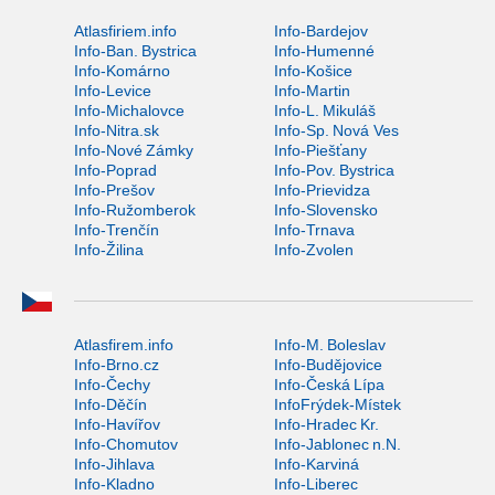
Atlasfiriem.info
Info-Bardejov
Info-Ban. Bystrica
Info-Humenné
Info-Komárno
Info-Košice
Info-Levice
Info-Martin
Info-Michalovce
Info-L. Mikuláš
Info-Nitra.sk
Info-Sp. Nová Ves
Info-Nové Zámky
Info-Piešťany
Info-Poprad
Info-Pov. Bystrica
Info-Prešov
Info-Prievidza
Info-Ružomberok
Info-Slovensko
Info-Trenčín
Info-Trnava
Info-Žilina
Info-Zvolen
Atlasfirem.info
Info-M. Boleslav
Info-Brno.cz
Info-Budějovice
Info-Čechy
Info-Česká Lípa
Info-Děčín
InfoFrýdek-Místek
Info-Havířov
Info-Hradec Kr.
Info-Chomutov
Info-Jablonec n.N.
Info-Jihlava
Info-Karviná
Info-Kladno
Info-Liberec