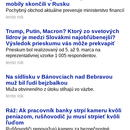
mobily skončili v Rusku
Pochybný obchod aktuálne preveruje ministerstvo financií
tento rok
Trump, Putin, Macron? Ktorý zo svetových
lídrov je medzi Slovákmi najobľúbenejší?
Výsledok prieskumu vás môže prekvapiť
Prieskum bol realizovaný od 5. až 9. marca na
reprezentatívnej vzorke 1 005 respondentov.
tento rok
Na sídlisku v Bánovciach nad Bebravou
muž bil ľudí bejzbalkou
Muža obvineného z útoku stíhajú vo väzbe.
tento rok
Ráž: Ak pracovník banky strpí kameru kvôli
peniazom, rušňovodič ju musí strpieť kvôli
ľuďom
Rušňovodiči nepovažujú kamery za bezpečnostné