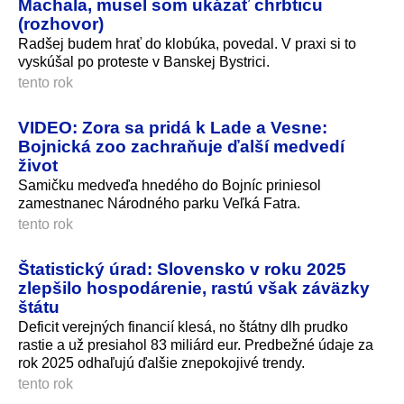
Machala, musel som ukázať chrbticu
(rozhovor)
Radšej budem hrať do klobúka, povedal. V praxi si to
vyskúšal po proteste v Banskej Bystrici.
tento rok
VIDEO: Zora sa pridá k Lade a Vesne:
Bojnická zoo zachraňuje ďalší medvedí
život
Samičku medveďa hnedého do Bojníc priniesol
zamestnanec Národného parku Veľká Fatra.
tento rok
Štatistický úrad: Slovensko v roku 2025
zlepšilo hospodárenie, rastú však záväzky
štátu
Deficit verejných financií klesá, no štátny dlh prudko
rastie a už presiahol 83 miliárd eur. Predbežné údaje za
rok 2025 odhaľujú ďalšie znepokojivé trendy.
tento rok