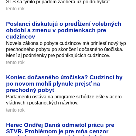
ŠTS sa týmto prípadom zaoberá už po druhýkrát.
tento rok
Poslanci diskutujú o predĺžení volebných
období a zmenu v podmienkach pre
cudzincov
Novela zákona o pobyte cudzincov má priniesť nový typ
prechodného pobytu po skončení dočasného útočiska.
Mení aj podmienky pre podnikajúcich cudzincov.
tento rok
Koniec dočasného útočiska? Cudzinci by
po novom mohli plynule prejsť na
prechodný pobyt
Parlamentu ostáva na programe schôdze ešte viacero
vládnych i poslaneckých návrhov.
tento rok
Herec Ondřej Daniš odmietol prácu pre
STVR. Problémom je pre mňa cenzor