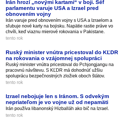
Irán hrozí „novými kartami“ v boji. Šéf
parlamentu varuje USA a Izrael pred
obnovením vojny
Irán varuje pred obnovením vojny s USA a Izraelom a
sľubuje nové karty na bojisku. Napätie rastie práve vo
chvíli, keď viaznu mierové rokovania v Pakistane.
tento rok
Ruský minister vnútra pricestoval do KĽDR
na rokovania o vzájomnej spolupráci
Ruský minister vnútra pricestoval do Pchjongjangu na
pracovnú návštevu. S KĽDR má dohodnúť užšiu
spoluprácu bezpečnostných zložiek oboch štátov.
tento rok
Izrael nebojuje len s Iránom. S odvekým
nepriateľom je vo vojne už od nepamäti
Irán používa libanonský Hizballáh ako bič na Izrael.
tento rok