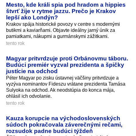
Mesto, kde králi spia pod hradom a hippies
štvrť žije v rytme jazzu. Prečo je Krakov
lepší ako Londýn?
Krakov spája historické povozy v centre s modernými
butikmi a kaviarňami. Objavte ideálny jarný únik za
pamiatkami, nákupmi a gurmánskymi zážitkami.
tento rok
Magyar pritvrdzuje proti Orbánovmu táboru.
Budúci premiér vyzval prezidenta a špičky
justície na odchod
Péter Magyar po zisku ústavnej väčšiny pritvrdzuje a
vyzýva nominantov Fideszu vrátane prezidenta Tamása
Sulyoka na odchod. Ak neodstúpia do konca mája,
ohlásil ich odvolanie.
tento rok
Kauza korupcie na východoslovenských
súdoch pokračovala záverečnými rečami,
rozsudok padne budúci týždeň