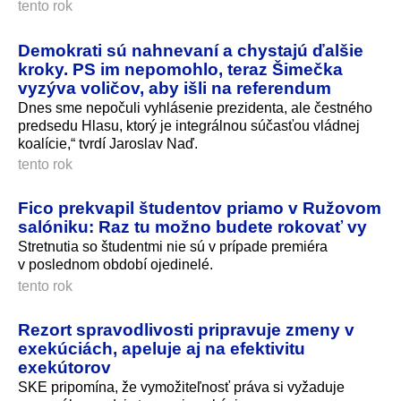
tento rok
Demokrati sú nahnevaní a chystajú ďalšie
kroky. PS im nepomohlo, teraz Šimečka
vyzýva voličov, aby išli na referendum
Dnes sme nepočuli vyhlásenie prezidenta, ale čestného
predsedu Hlasu, ktorý je integrálnou súčasťou vládnej
koalície,“ tvrdí Jaroslav Naď.
tento rok
Fico prekvapil študentov priamo v Ružovom
salóniku: Raz tu možno budete rokovať vy
Stretnutia so študentmi nie sú v prípade premiéra
v poslednom období ojedinelé.
tento rok
Rezort spravodlivosti pripravuje zmeny v
exekúciách, apeluje aj na efektivitu
exekútorov
SKE pripomína, že vymožiteľnosť práva si vyžaduje