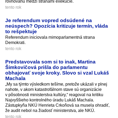
rovnováhu medzi stranami exekúcie.
tento rok
Je referendum vopred odsúdené na
neúspech? Opozícia kritizuje termín, vláda
to rešpektuje
Referendum iniciovala mimoparlamentná strana
Demokrati.
tento rok
Predstavovala som si to inak, Martina
Šimkovičová prišla do parlamentu
obhajovať svoje kroky. Slovo si vzal Lukáš
Machala
„My sa týmto výsledkom tešíme, pretože ukázali v plnej
nahote, v akom katastrofálnom stave sú organizácie
v pôsobnosti ministerstva kultúry,“ reagoval na kritiku
Najvyššieho kontrolného úradu Lukáš Machala.
Zástupkyňa NKÚ Henrieta Crkoňová sa musela ohradiť,
že audit nebol na žiadosť ministerstva, ale NKÚ.
tento rok