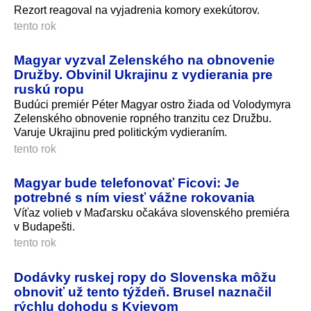
Rezort reagoval na vyjadrenia komory exekútorov.
tento rok
Magyar vyzval Zelenského na obnovenie
Družby. Obvinil Ukrajinu z vydierania pre
ruskú ropu
Budúci premiér Péter Magyar ostro žiada od Volodymyra
Zelenského obnovenie ropného tranzitu cez Družbu.
Varuje Ukrajinu pred politickým vydieraním.
tento rok
Magyar bude telefonovať Ficovi: Je
potrebné s ním viesť vážne rokovania
Víťaz volieb v Maďarsku očakáva slovenského premiéra
v Budapešti.
tento rok
Dodávky ruskej ropy do Slovenska môžu
obnoviť už tento týždeň. Brusel naznačil
rýchlu dohodu s Kyjevom