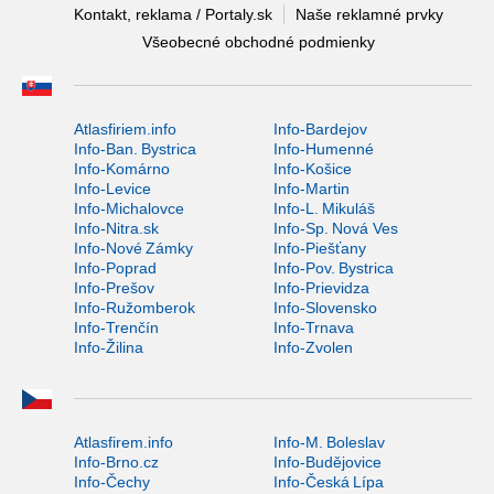
Kontakt, reklama / Portaly.sk
Naše reklamné prvky
Všeobecné obchodné podmienky
Atlasfiriem.info
Info-Bardejov
Info-Ban. Bystrica
Info-Humenné
Info-Komárno
Info-Košice
Info-Levice
Info-Martin
Info-Michalovce
Info-L. Mikuláš
Info-Nitra.sk
Info-Sp. Nová Ves
Info-Nové Zámky
Info-Piešťany
Info-Poprad
Info-Pov. Bystrica
Info-Prešov
Info-Prievidza
Info-Ružomberok
Info-Slovensko
Info-Trenčín
Info-Trnava
Info-Žilina
Info-Zvolen
Atlasfirem.info
Info-M. Boleslav
Info-Brno.cz
Info-Budějovice
Info-Čechy
Info-Česká Lípa