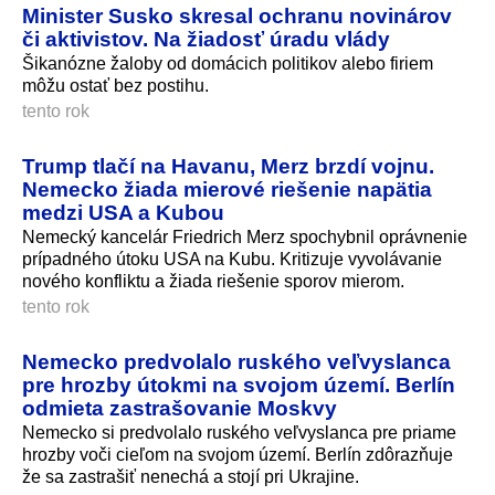
Minister Susko skresal ochranu novinárov
či aktivistov. Na žiadosť úradu vlády
Šikanózne žaloby od domácich politikov alebo firiem
môžu ostať bez postihu.
tento rok
Trump tlačí na Havanu, Merz brzdí vojnu.
Nemecko žiada mierové riešenie napätia
medzi USA a Kubou
Nemecký kancelár Friedrich Merz spochybnil oprávnenie
prípadného útoku USA na Kubu. Kritizuje vyvolávanie
nového konfliktu a žiada riešenie sporov mierom.
tento rok
Nemecko predvolalo ruského veľvyslanca
pre hrozby útokmi na svojom území. Berlín
odmieta zastrašovanie Moskvy
Nemecko si predvolalo ruského veľvyslanca pre priame
hrozby voči cieľom na svojom území. Berlín zdôrazňuje
že sa zastrašiť nenechá a stojí pri Ukrajine.