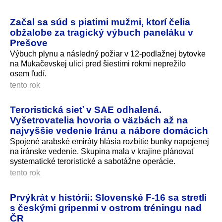
Začal sa súd s piatimi mužmi, ktorí čelia
obžalobe za tragický výbuch paneláku v
Prešove
Výbuch plynu a následný požiar v 12-podlažnej bytovke
na Mukačevskej ulici pred šiestimi rokmi neprežilo
osem ľudí.
tento rok
Teroristická sieť v SAE odhalená.
Vyšetrovatelia hovoria o väzbách až na
najvyššie vedenie Iránu a nábore domácich
Spojené arabské emiráty hlásia rozbitie bunky napojenej
na iránske vedenie. Skupina mala v krajine plánovať
systematické teroristické a sabotážne operácie.
tento rok
Prvýkrát v histórii: Slovenské F-16 sa stretli
s českými gripenmi v ostrom tréningu nad
ČR