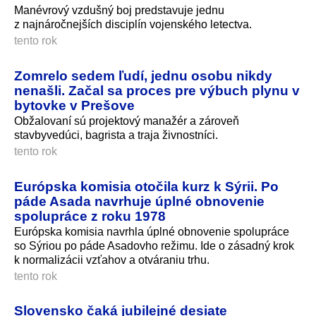
Manévrový vzdušný boj predstavuje jednu
z najnáročnejších disciplín vojenského letectva.
tento rok
Zomrelo sedem ľudí, jednu osobu nikdy
nenašli. Začal sa proces pre výbuch plynu v
bytovke v Prešove
Obžalovaní sú projektový manažér a zároveň
stavbyvedúci, bagrista a traja živnostníci.
tento rok
Európska komisia otočila kurz k Sýrii. Po
páde Asada navrhuje úplné obnovenie
spolupráce z roku 1978
Európska komisia navrhla úplné obnovenie spolupráce
so Sýriou po páde Asadovho režimu. Ide o zásadný krok
k normalizácii vzťahov a otváraniu trhu.
tento rok
Slovensko čaká jubilejné desiate