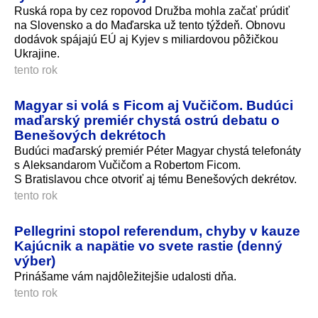
Ruská ropa by cez ropovod Družba mohla začať prúdiť
na Slovensko a do Maďarska už tento týždeň. Obnovu
dodávok spájajú EÚ aj Kyjev s miliardovou pôžičkou
Ukrajine.
tento rok
Magyar si volá s Ficom aj Vučičom. Budúci
maďarský premiér chystá ostrú debatu o
Benešových dekrétoch
Budúci maďarský premiér Péter Magyar chystá telefonáty
s Aleksandarom Vučičom a Robertom Ficom.
S Bratislavou chce otvoriť aj tému Benešových dekrétov.
tento rok
Pellegrini stopol referendum, chyby v kauze
Kajúcnik a napätie vo svete rastie (denný
výber)
Prinášame vám najdôležitejšie udalosti dňa.
tento rok